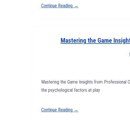
Continue Reading →
Mastering the Game Insight
Mastering the Game Insights from Professional 
the psychological factors at play
Continue Reading →