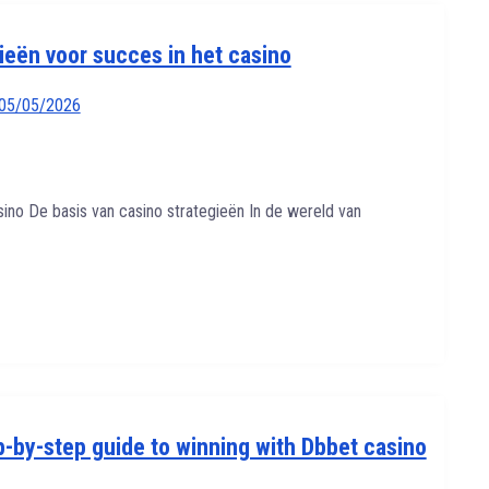
eën voor succes in het casino
05/05/2026
ino De basis van casino strategieën In de wereld van
-by-step guide to winning with Dbbet casino