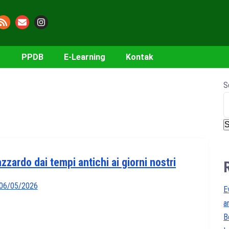
PPDB
E-Learning
Kontak
S
S
zzardo dai tempi antichi ai giorni nostri
06/05/2026
E
a
B