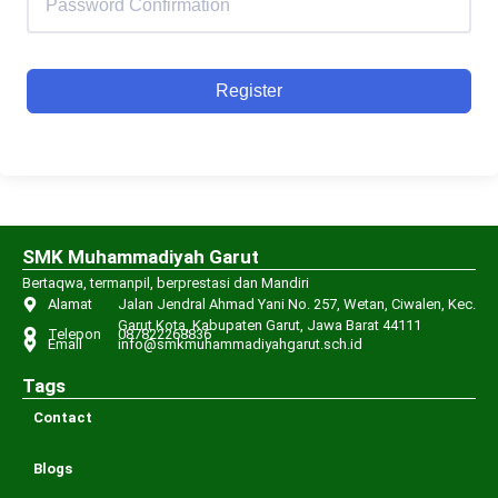
Register
SMK Muhammadiyah Garut
Bertaqwa, termanpil, berprestasi dan Mandiri
Alamat
Jalan Jendral Ahmad Yani No. 257, Wetan, Ciwalen, Kec.
Garut Kota, Kabupaten Garut, Jawa Barat 44111
Telepon
087822268836
Email
info@smkmuhammadiyahgarut.sch.id
Tags
Contact
Blogs