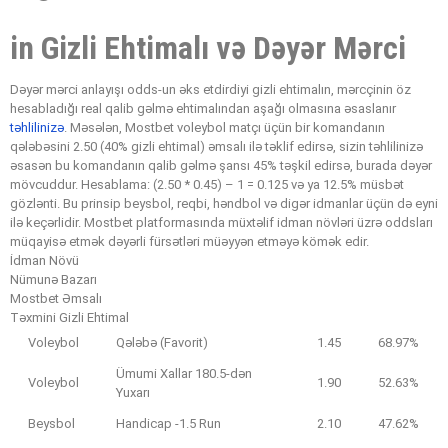
in Gizli Ehtimalı və Dəyər Mərci
Dəyər mərci anlayışı odds-un əks etdirdiyi gizli ehtimalın, mərcçinin öz
hesabladığı real qalib gəlmə ehtimalından aşağı olmasına əsaslanır
təhlilinizə
. Məsələn, Mostbet voleybol matçı üçün bir komandanın
qələbəsini 2.50 (40% gizli ehtimal) əmsalı ilə təklif edirsə, sizin təhlilinizə
əsasən bu komandanın qalib gəlmə şansı 45% təşkil edirsə, burada dəyər
mövcuddur. Hesablama: (2.50 * 0.45) – 1 = 0.125 və ya 12.5% müsbət
gözlənti. Bu prinsip beysbol, reqbi, həndbol və digər idmanlar üçün də eyni
ilə keçərlidir. Mostbet platformasında müxtəlif idman növləri üzrə oddsları
müqayisə etmək dəyərli fürsətləri müəyyən etməyə kömək edir.
İdman Növü
Nümunə Bazarı
Mostbet Əmsalı
Təxmini Gizli Ehtimal
Voleybol
Qələbə (Favorit)
1.45
68.97%
Ümumi Xallar 180.5-dən
Voleybol
1.90
52.63%
Yuxarı
Beysbol
Handicap -1.5 Run
2.10
47.62%