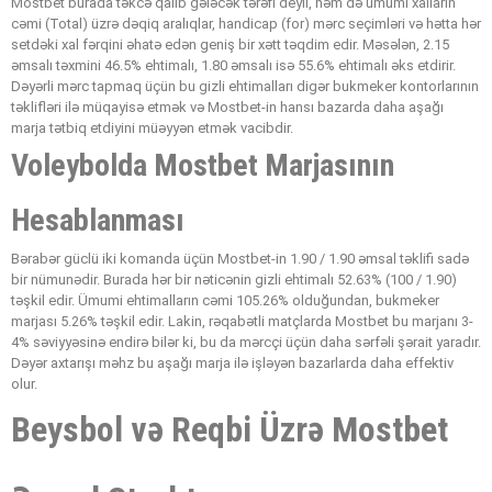
Mostbet burada təkcə qalib gələcək tərəfi deyil, həm də ümumi xalların
cəmi (Total) üzrə dəqiq aralıqlar, handicap (for) mərc seçimləri və hətta hər
setdəki xal fərqini əhatə edən geniş bir xətt təqdim edir. Məsələn, 2.15
əmsalı təxmini 46.5% ehtimalı, 1.80 əmsalı isə 55.6% ehtimalı əks etdirir.
Dəyərli mərc tapmaq üçün bu gizli ehtimalları digər bukmeker kontorlarının
təklifləri ilə müqayisə etmək və Mostbet-in hansı bazarda daha aşağı
marja tətbiq etdiyini müəyyən etmək vacibdir.
Voleybolda Mostbet Marjasının
Hesablanması
Bərabər güclü iki komanda üçün Mostbet-in 1.90 / 1.90 əmsal təklifi sadə
bir nümunədir. Burada hər bir nəticənin gizli ehtimalı 52.63% (100 / 1.90)
təşkil edir. Ümumi ehtimalların cəmi 105.26% olduğundan, bukmeker
marjası 5.26% təşkil edir. Lakin, rəqabətli matçlarda Mostbet bu marjanı 3-
4% səviyyəsinə endirə bilər ki, bu da mərcçi üçün daha sərfəli şərait yaradır.
Dəyər axtarışı məhz bu aşağı marja ilə işləyən bazarlarda daha effektiv
olur.
Beysbol və Reqbi Üzrə Mostbet