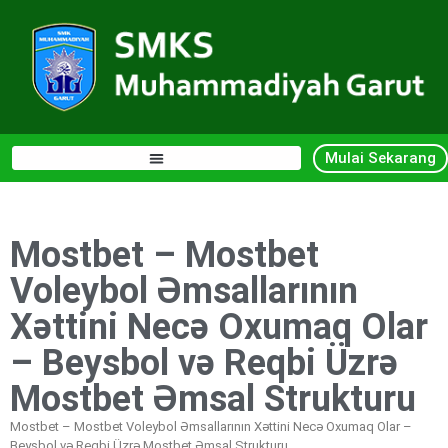
Mulai Sekarang
Mostbet – Mostbet
Voleybol Əmsallarının
Xəttini Necə Oxumaq Olar
– Beysbol və Reqbi Üzrə
Mostbet Əmsal Strukturu
Mostbet – Mostbet Voleybol Əmsallarının Xəttini Necə Oxumaq Olar –
Beysbol və Reqbi Üzrə Mostbet Əmsal Strukturu