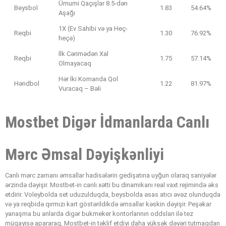
Ümumi Qaçışlar 8.5-dən
Beysbol
1.83
54.64%
Aşağı
1X (Ev Sahibi və ya Heç-
Reqbi
1.30
76.92%
heçə)
İlk Cərimədən Xal
Reqbi
1.75
57.14%
Olmayacaq
Hər İki Komanda Qol
Həndbol
1.22
81.97%
Vuracaq – Bəli
Mostbet Digər İdmanlarda Canlı
Mərc Əmsal Dəyişkənliyi
Canlı mərc zamanı əmsallar hadisələrin gedişatına uyğun olaraq saniyələr
ərzində dəyişir. Mostbet-in canlı xətti bu dinamikanı real vaxt rejimində əks
etdirir. Voleybolda set uduzulduqda, beysbolda əsas atıcı əvəz olunduqda
və ya reqbidə qırmızı kart göstərildikdə əmsallar kəskin dəyişir. Peşəkar
yanaşma bu anlarda digər bukmeker kontorlarının oddsları ilə tez
müqayisə apararaq, Mostbet-in təklif etdiyi daha yüksək dəyəri tutmaqdan