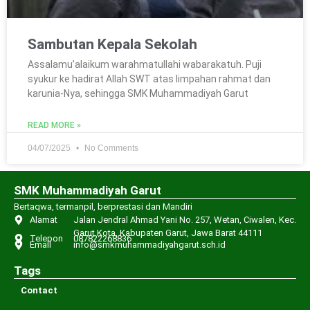
Sambutan Kepala Sekolah
Assalamu’alaikum warahmatullahi wabarakatuh. Puji
syukur ke hadirat Allah SWT atas limpahan rahmat dan
karunia-Nya, sehingga SMK Muhammadiyah Garut
READ MORE »
04/07/2025
No Comments
SMK Muhammadiyah Garut
Bertaqwa, termanpil, berprestasi dan Mandiri
Alamat
Jalan Jendral Ahmad Yani No. 257, Wetan, Ciwalen, Kec.
Garut Kota, Kabupaten Garut, Jawa Barat 44111
Telepon
087822268836
Email
info@smkmuhammadiyahgarut.sch.id
Tags
Contact