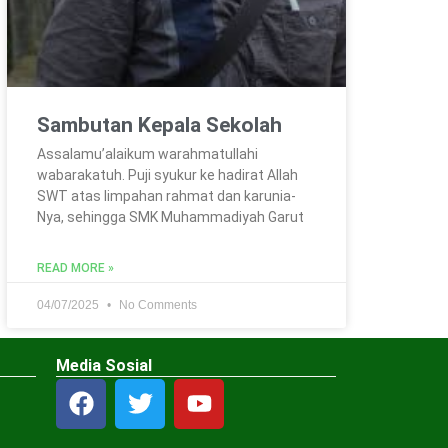
Sambutan Kepala Sekolah
Assalamu’alaikum warahmatullahi
wabarakatuh. Puji syukur ke hadirat Allah
SWT atas limpahan rahmat dan karunia-
Nya, sehingga SMK Muhammadiyah Garut
READ MORE »
04/07/2025
No Comments
Media Sosial