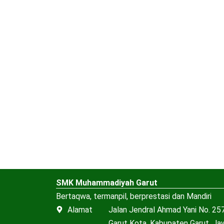
SMK Muhammadiyah Garut
Bertaqwa, termanpil, berprestasi dan Mandiri
Alamat
Jalan Jendral Ahmad Yani No. 257
Garut Kota, Kabupaten Garut, J