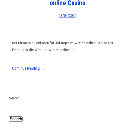
online Casino
23/04/2026
Der ultimative Leitfaden für Anfänger im Wetten online Casino Der
Einstieg in die Welt der Wetten online und
Continue Reading →
Search
Search