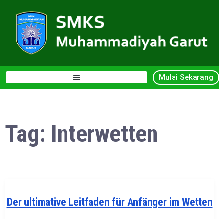
Mulai Sekarang
Tag:
Interwetten
Der ultimative Leitfaden für Anfänger im Wetten