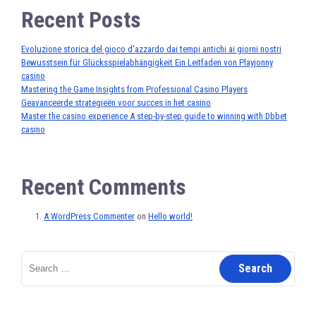
Recent Posts
Evoluzione storica del gioco d'azzardo dai tempi antichi ai giorni nostri
Bewusstsein für Glücksspielabhängigkeit Ein Leitfaden von Playjonny
casino
Mastering the Game Insights from Professional Casino Players
Geavanceerde strategieën voor succes in het casino
Master the casino experience A step-by-step guide to winning with Dbbet
casino
Recent Comments
A WordPress Commenter
on
Hello world!