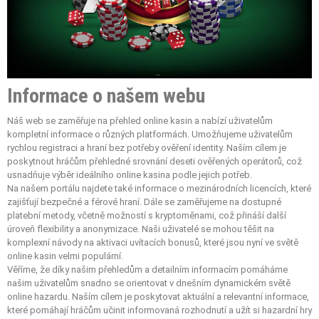
Informace o našem webu
Náš web se zaměřuje na přehled online kasin a nabízí uživatelům
kompletní informace o různých platformách. Umožňujeme uživatelům
rychlou registraci a hraní bez potřeby ověření identity. Naším cílem je
poskytnout hráčům přehledné srovnání deseti ověřených operátorů, což
usnadňuje výběr ideálního online kasina podle jejich potřeb.
Na našem portálu najdete také informace o mezinárodních licencích, které
zajišťují bezpečné a férové hraní. Dále se zaměřujeme na dostupné
platební metody, včetně možností s kryptoměnami, což přináší další
úroveň flexibility a anonymizace. Naši uživatelé se mohou těšit na
komplexní návody na aktivaci uvítacích bonusů, které jsou nyní ve světě
online kasin velmi populární.
Věříme, že díky našim přehledům a detailním informacím pomáháme
našim uživatelům snadno se orientovat v dnešním dynamickém světě
online hazardu. Naším cílem je poskytovat aktuální a relevantní informace,
které pomáhají hráčům učinit informovaná rozhodnutí a užít si hazardní hry