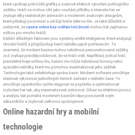
která využívají pokročilé grafiky a zvukové efekty k vytvoření pohlcujícího
zážitku. Hráči se mohou cítit jako součást příběhu a intenzita her se
zvyšuje díky realistickým animacím a moderním zvukovým designům,
které přitahují pozornost a udržují hráče déle na hře. Je také důležité si
uvědomit, že
casina online bez ověření totožnosti
mohou být zajímavou
volbou pro mnoho hráčů.
Dalším důležitým faktorem jsou systémy umělé inteligence, které analyzují
chování hráčů a přizpůsobují herní nabídku jejich preferencím. To
znamená, že moderní kasina mohou nabídnout personalizované zážitky,
což zvyšuje pravděpodobnost, že se hráči vrátí. Například, pokud hráč
pravidelně hraje určitou hru, kasino mu může nabídnout bonusy nebo
speciální nabídky, které mu pomohou maximalizovat jeho zážitek.
Technologie také zefektivňuje správu kasin. Moderní software umožňuje
sledovat výkonnost jednotlivých herních zařízení v reálném čase. To
umožňuje operátorům rychle reagovat na poptávku a optimalizovat
rozložení her tak, aby maximalizovali ziskovost. Důraz na efektivní provoz
a analýzu dat pomáhá moderním kasinům lépe porozumět svým
zákazníkům a zvyšovat celkovou spokojenost.
Online hazardní hry a mobilní
technologie