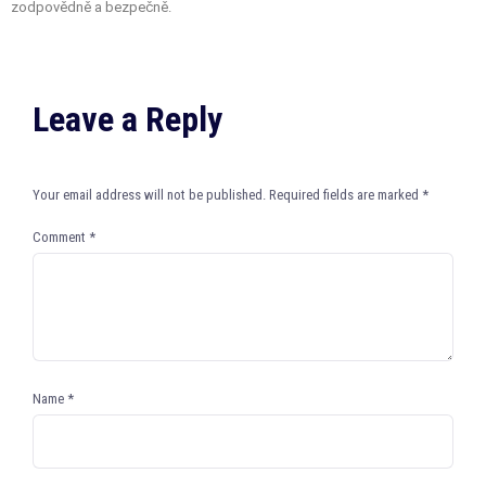
zodpovědně a bezpečně.
Leave a Reply
Your email address will not be published.
Required fields are marked
*
Comment
*
Name
*