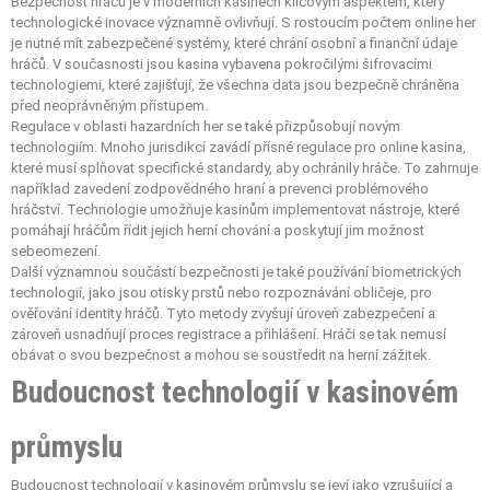
Bezpečnost hráčů je v moderních kasinech klíčovým aspektem, který
technologické inovace významně ovlivňují. S rostoucím počtem online her
je nutné mít zabezpečené systémy, které chrání osobní a finanční údaje
hráčů. V současnosti jsou kasina vybavena pokročilými šifrovacími
technologiemi, které zajišťují, že všechna data jsou bezpečně chráněna
před neoprávněným přístupem.
Regulace v oblasti hazardních her se také přizpůsobují novým
technologiím. Mnoho jurisdikcí zavádí přísné regulace pro online kasina,
které musí splňovat specifické standardy, aby ochránily hráče. To zahrnuje
například zavedení zodpovědného hraní a prevenci problémového
hráčství. Technologie umožňuje kasinům implementovat nástroje, které
pomáhají hráčům řídit jejich herní chování a poskytují jim možnost
sebeomezení.
Další významnou součástí bezpečnosti je také používání biometrických
technologií, jako jsou otisky prstů nebo rozpoznávání obličeje, pro
ověřování identity hráčů. Tyto metody zvyšují úroveň zabezpečení a
zároveň usnadňují proces registrace a přihlášení. Hráči se tak nemusí
obávat o svou bezpečnost a mohou se soustředit na herní zážitek.
Budoucnost technologií v kasinovém
průmyslu
Budoucnost technologií v kasinovém průmyslu se jeví jako vzrušující a