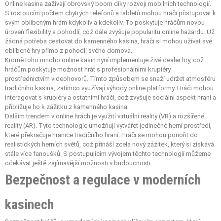
Online kasina zažívají obrovský boom díky rozvoji mobilních technologií.
S rostoucím počtem chytrých telefonů a tabletů mohou hráči přistupovat k
svým oblíbeným hrám kdykoliv a kdekoliv. To poskytuje hráčům novou
úroveň flexibility a pohodlí, což dále zvyšuje popularitu online hazardu. Už
žádná potřeba cestovat do kamenného kasina, hráči si mohou užívat své
oblíbené hry přímo z pohodlí svého domova.
Kromě toho mnoho online kasin nyní implementuje živé dealer hry, což
hráčům poskytuje možnost hrát s profesionálními krupiéry
prostřednictvím videohovorů. Tímto způsobem se snaží udržet atmosféru
tradičního kasina, zatímco využívají výhody online platformy. Hráči mohou
interagovat s krupiéry a ostatními hráči, což zvyšuje sociální aspekt hraní a
přibližuje ho k zážitku z kamenného kasina.
Dalším trendem v online hrách je využití virtuální reality (VR) a rozšířené
reality (AR). Tyto technologie umožňují vytvářet jedinečné herní prostředí,
které překračuje hranice tradičního hraní. Hráči se mohou ponořit do
realistických herních světů, což přináší zcela nový zážitek, který si získává
stále více fanoušků. S postupujícím vývojem těchto technologií můžeme
očekávat ještě zajímavější možnosti v budoucnosti.
Bezpečnost a regulace v moderních
kasinech