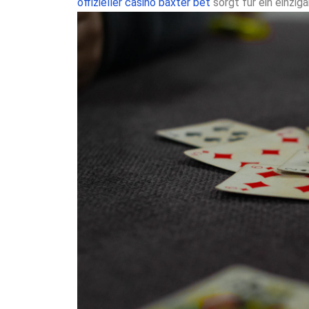
offizieller casino baxter bet
sorgt für ein einziga