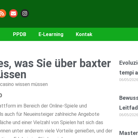
PPDB
E-Learning
Kontak
es, was Sie über baxter
Evoluzi
üssen
tempi a
06/05/202
t casino wissen müssen
o
Bewusst
attform im Bereich der Online-Spiele und
Leitfad
als auch für Neueinsteiger zahlreiche Angebote
06/05/202
läche und einer Vielzahl von Spielen hat sich das
nnen unter anderem viele Vorteile genießen, und der
Master