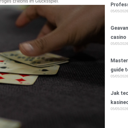
rtiges Erlebnis im Glücksspiel.
Profess
05/05/202
Geavan
casino
05/05/202
Master 
guide t
05/05/202
Jak te
kasine
05/05/202