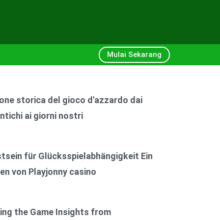
Mulai Sekarang
one storica del gioco d'azzardo dai
ntichi ai giorni nostri
6
sein für Glücksspielabhängigkeit Ein
en von Playjonny casino
6
ing the Game Insights from