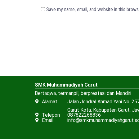
Save my name, email, and website in this brows
SMK Muhammadiyah Garut
Bertaqwa, termanpil, berprestasi dan Mandiri
Alamat
Jalan Jendral Ahmad Yani No. 257
Garut Kota, Kabupaten Garut, J
Telepon
087822268836
Email
info@smkmuhammadiyahgarut.sc