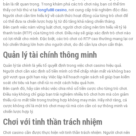
bản là rất quan trọng. Trong khám phá các trò chơi này, bạn có thể tìm
thấy cơ hội thú vị tại
longfu88 casino
, nơi cung cấp trải nghiệm độc đáo.
Người chơi cần tìm hiểu kỹ về cách thức hoạt động của từng trò chơi để
có thể đưa ra chiến lược hợp lý, từ đó tăng khả năng chiến thắng.
Bên cạnh việc nắm vững luật chơi, người chơi cũng nên tìm hiểu về tỷ lệ
thanh toán (RTP) của từng trò chơi. Điều này sẽ giúp xác định trò chơi nào
có lợi nhất cho mình. Đặc biệt, các trò chơi có RTP cao thường mang lại cơ
hội chiến thắng lớn hơn cho người chơi, do đó cần lựa chọn cẩn thận.
Quản lý tài chính thông minh
Quản lý tài chính là yếu tố quyết định trong việc chơi casino hiệu quả.
Người chơi cần xác định số tiền mình có thể chấp nhận mất và không bao
giờ vượt qua giới hạn này. Việc lập kế hoạch ngân sách sẽ giúp bạn kiểm
soát chi tiêu và hạn chế rủi ro một cách hiệu quả hơn.
Bên cạnh đó, hãy cân nhắc việc chia nhỏ số tiền cược cho từng trò chơi.
Điều này không chỉ giúp bạn trải nghiệm nhiều trò chơi hơn mà còn giảm
thiểu rủi ro mất tiền trong trường hợp không may mắn. Hãy nhớ rằng, cá
cược không chỉ là một trò chơi may rủi mà còn cần có sự thông minh và
chiến lược hợp lý.
Chơi với tinh thần trách nhiệm
Chơi casino cần được thực hiện với tinh thần trách nhiệm. Người chơi nên