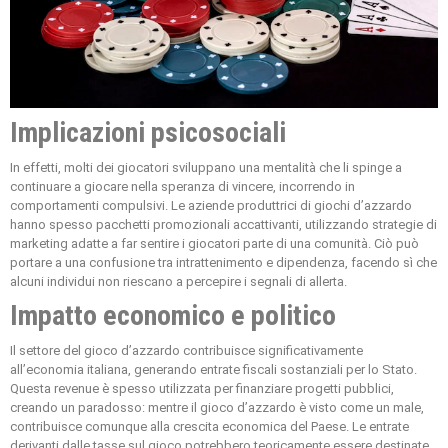
Implicazioni psicosociali
In effetti, molti dei giocatori sviluppano una mentalità che li spinge a
continuare a giocare nella speranza di vincere, incorrendo in
comportamenti compulsivi. Le aziende produttrici di giochi d’azzardo
hanno spesso pacchetti promozionali accattivanti, utilizzando strategie di
marketing adatte a far sentire i giocatori parte di una comunità. Ciò può
portare a una confusione tra intrattenimento e dipendenza, facendo sì che
alcuni individui non riescano a percepire i segnali di allerta.
Impatto economico e politico
Il settore del gioco d’azzardo contribuisce significativamente
all’economia italiana, generando entrate fiscali sostanziali per lo Stato.
Questa revenue è spesso utilizzata per finanziare progetti pubblici,
creando un paradosso: mentre il gioco d’azzardo è visto come un male,
contribuisce comunque alla crescita economica del Paese. Le entrate
derivanti dalle tasse sul gioco potrebbero teoricamente essere destinate