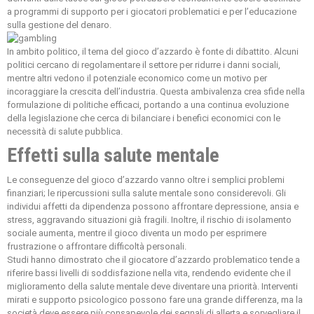
a programmi di supporto per i giocatori problematici e per l’educazione
sulla gestione del denaro.
In ambito politico, il tema del gioco d’azzardo è fonte di dibattito. Alcuni
politici cercano di regolamentare il settore per ridurre i danni sociali,
mentre altri vedono il potenziale economico come un motivo per
incoraggiare la crescita dell’industria. Questa ambivalenza crea sfide nella
formulazione di politiche efficaci, portando a una continua evoluzione
della legislazione che cerca di bilanciare i benefici economici con le
necessità di salute pubblica.
Effetti sulla salute mentale
Le conseguenze del gioco d’azzardo vanno oltre i semplici problemi
finanziari; le ripercussioni sulla salute mentale sono considerevoli. Gli
individui affetti da dipendenza possono affrontare depressione, ansia e
stress, aggravando situazioni già fragili. Inoltre, il rischio di isolamento
sociale aumenta, mentre il gioco diventa un modo per esprimere
frustrazione o affrontare difficoltà personali.
Studi hanno dimostrato che il giocatore d’azzardo problematico tende a
riferire bassi livelli di soddisfazione nella vita, rendendo evidente che il
miglioramento della salute mentale deve diventare una priorità. Interventi
mirati e supporto psicologico possono fare una grande differenza, ma la
società deve essere più consapevole dei segnali di allerta e sorvegliare il