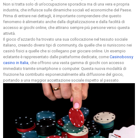
Non si tratta solo di un’occupazione sporadica ma di una vera e propria
industria, che influisce sulle dinamiche sociali ed economiche del Paese.
Prima di entrare nei dettagli, è importante comprendere che questo
fenomeno è alimentato anche dalla digitalizzazione e dalla facilità di
accesso ai giochi online, che attirano sempre più persone verso questa
attività.
Il gioco d’azzardo ha trovato una sua collocazione nel tessuto sociale
italiano, creando diversi tipi di community, da quelle che si riuniscono nei
casinò fisici a quelle che si collegano per giocare online. Un esempio
eclatante è rappresentato dalle piattaforme dedicate, come
Casinobossy
casino in Italia
, che offrono una vasta gamma di giochi con accesso
immediato tramite smartphone o computer. Questa nuova modalità di
fruizione ha contribuito esponenzialmente alla diffusione del gioco,
portando a una maggior accettazione sociale rispetto al passato.