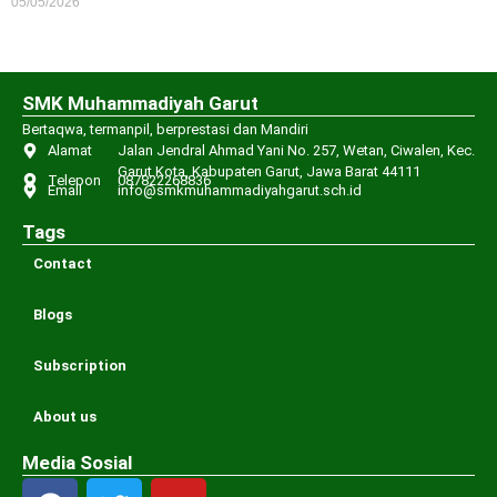
05/05/2026
SMK Muhammadiyah Garut
Bertaqwa, termanpil, berprestasi dan Mandiri
Alamat
Jalan Jendral Ahmad Yani No. 257, Wetan, Ciwalen, Kec.
Garut Kota, Kabupaten Garut, Jawa Barat 44111
Telepon
087822268836
Email
info@smkmuhammadiyahgarut.sch.id
Tags
Contact
Blogs
Subscription
About us
Media Sosial