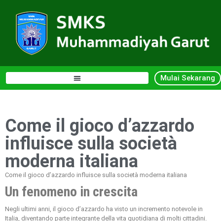
Mulai Sekarang
Come il gioco d’azzardo
influisce sulla società
moderna italiana
Come il gioco d’azzardo influisce sulla società moderna italiana
Un fenomeno in crescita
Negli ultimi anni, il gioco d’azzardo ha visto un incremento notevole in
Italia, diventando parte integrante della vita quotidiana di molti cittadini.