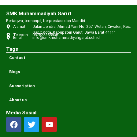
SMK Muhammadiyah Garut
Bertaqwa, termanpil, berprestasi dan Mandiri
Alamat
Jalan Jendral Ahmad Yani No. 257, Wetan, Ciwalen, Kec.
Garut Kota, Kabupaten Garut, Jawa Barat 44111
Telepon
087822268836
Email
info@smkmuhammadiyahgarut.sch.id
Tags
Contact
Blogs
Subscription
About us
Media Sosial