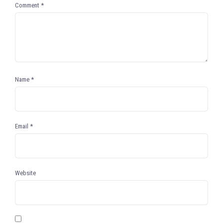
Comment
*
Name
*
Email
*
Website