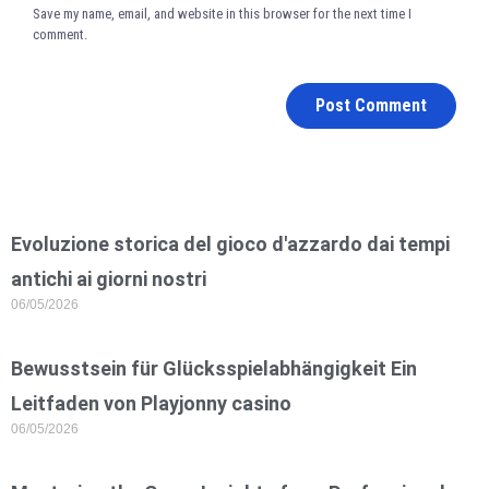
Save my name, email, and website in this browser for the next time I
comment.
Evoluzione storica del gioco d'azzardo dai tempi
antichi ai giorni nostri
06/05/2026
Bewusstsein für Glücksspielabhängigkeit Ein
Leitfaden von Playjonny casino
06/05/2026