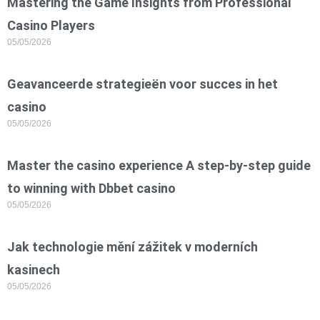
Mastering the Game Insights from Professional
Casino Players
05/05/2026
Geavanceerde strategieën voor succes in het
casino
05/05/2026
Master the casino experience A step-by-step guide
to winning with Dbbet casino
05/05/2026
Jak technologie mění zážitek v moderních
kasinech
05/05/2026