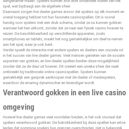
aangenamer maakt. Spelers kunnen zich echt onderdeel voelen van het
spel, wat bijdraagt aan de algehele sfeer.
Daarnaast zorgen live dealer games ervoor dat spelers op elk moment en
overal toegang hebben tot hun favoriete casinospellen. Dit is vooral
handig voor spelers met een druk schema, omdat ze nu kunnen gokken
wanneer het hen uitkomt, zonder dat ze naar een fysiek casino hoeven te
reizen. De beschikbaarheid op verschillende apparaten, zoals
smartphones en tablets, maakt het nog gemakkelijker om deel te nemen
aan het spel, waar je ook bent.
Verder speelt de interactie met andere spelers en dealers een cruciale rol
in het succes van live dealer games. Veel mensen genieten van de sociale
aspecten van gokken, en live dealer spellen bieden deze mogelijkheid
zonder dat ze de deur uit hoeven. Dit creëert een unieke sfeer die vaak
ontbreekt bij traditionele online casinospellen. Spelers kunnen
gemakkelijk een gesprek aanknopen met de dealer of medespelers,
waardoor de ervaring dynamischer en levendiger wordt.
Verantwoord gokken in een live casino
omgeving
Hoewel live dealer games veel voordelen bieden, is het ook cruciaal dat
spelers verantwoord gokken. De betrokkenheid bij deze spellen kan ertoe
leiden dat sommige spelers hun grenzen overschrijden. Het is belangrijk