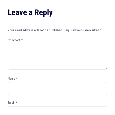
Leave a Reply
Your email address will not be published.
Required fields are marked
*
Comment
*
Name
*
Email
*