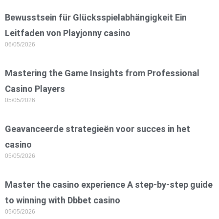
Bewusstsein für Glücksspielabhängigkeit Ein
Leitfaden von Playjonny casino
06/05/2026
Mastering the Game Insights from Professional
Casino Players
05/05/2026
Geavanceerde strategieën voor succes in het
casino
05/05/2026
Master the casino experience A step-by-step guide
to winning with Dbbet casino
05/05/2026