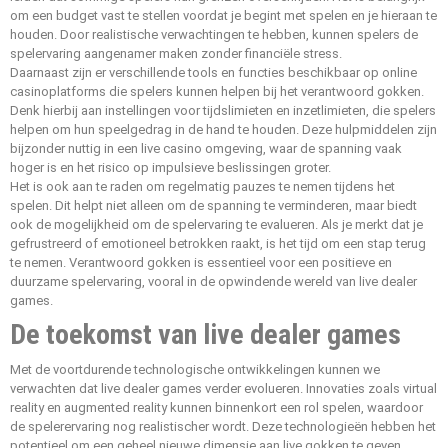
om een budget vast te stellen voordat je begint met spelen en je hieraan te
houden. Door realistische verwachtingen te hebben, kunnen spelers de
spelervaring aangenamer maken zonder financiële stress.
Daarnaast zijn er verschillende tools en functies beschikbaar op online
casinoplatforms die spelers kunnen helpen bij het verantwoord gokken.
Denk hierbij aan instellingen voor tijdslimieten en inzetlimieten, die spelers
helpen om hun speelgedrag in de hand te houden. Deze hulpmiddelen zijn
bijzonder nuttig in een live casino omgeving, waar de spanning vaak
hoger is en het risico op impulsieve beslissingen groter.
Het is ook aan te raden om regelmatig pauzes te nemen tijdens het
spelen. Dit helpt niet alleen om de spanning te verminderen, maar biedt
ook de mogelijkheid om de spelervaring te evalueren. Als je merkt dat je
gefrustreerd of emotioneel betrokken raakt, is het tijd om een stap terug
te nemen. Verantwoord gokken is essentieel voor een positieve en
duurzame spelervaring, vooral in de opwindende wereld van live dealer
games.
De toekomst van live dealer games
Met de voortdurende technologische ontwikkelingen kunnen we
verwachten dat live dealer games verder evolueren. Innovaties zoals virtual
reality en augmented reality kunnen binnenkort een rol spelen, waardoor
de spelerervaring nog realistischer wordt. Deze technologieën hebben het
potentieel om een geheel nieuwe dimensie aan live gokken te geven,