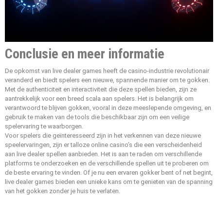
Conclusie en meer informatie
De opkomst van live dealer games heeft de casino-industrie revolutionair
veranderd en biedt spelers een nieuwe, spannende manier om te gokken.
Met de authenticiteit en interactiviteit die deze spellen bieden, zijn ze
aantrekkelijk voor een breed scala aan spelers. Het is belangrijk om
verantwoord te blijven gokken, vooral in deze meeslepende omgeving, en
gebruik te maken van de tools die beschikbaar zijn om een veilige
spelervaring te waarborgen.
Voor spelers die geïnteresseerd zijn in het verkennen van deze nieuwe
speelervaringen, zijn er talloze online casino’s die een verscheidenheid
aan live dealer spellen aanbieden. Het is aan te raden om verschillende
platforms te onderzoeken en de verschillende spellen uit te proberen om
de beste ervaring te vinden. Of je nu een ervaren gokker bent of net begint,
live dealer games bieden een unieke kans om te genieten van de spanning
van het gokken zonder je huis te verlaten.