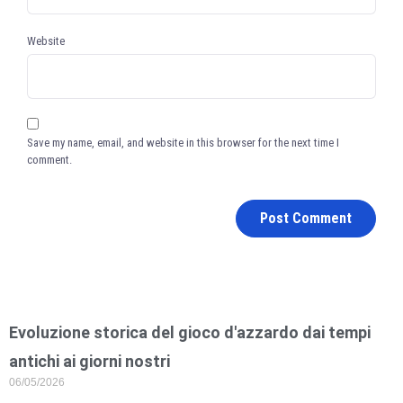
Website
Save my name, email, and website in this browser for the next time I
comment.
Evoluzione storica del gioco d'azzardo dai tempi
antichi ai giorni nostri
06/05/2026