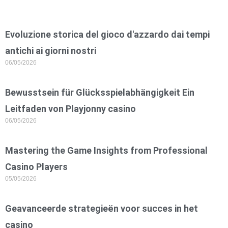
Evoluzione storica del gioco d'azzardo dai tempi
antichi ai giorni nostri
06/05/2026
Bewusstsein für Glücksspielabhängigkeit Ein
Leitfaden von Playjonny casino
06/05/2026
Mastering the Game Insights from Professional
Casino Players
05/05/2026
Geavanceerde strategieën voor succes in het
casino