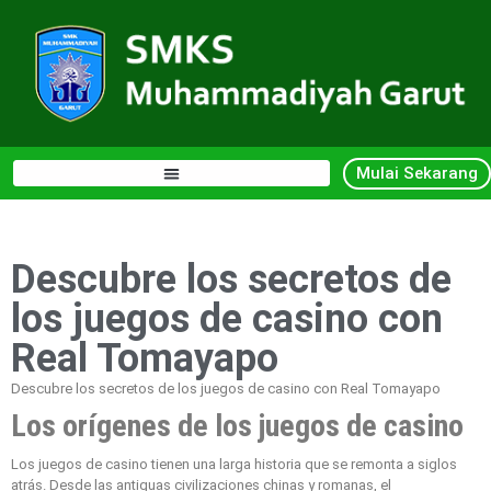
Mulai Sekarang
Descubre los secretos de
los juegos de casino con
Real Tomayapo
Descubre los secretos de los juegos de casino con Real Tomayapo
Los orígenes de los juegos de casino
Los juegos de casino tienen una larga historia que se remonta a siglos
atrás. Desde las antiguas civilizaciones chinas y romanas, el