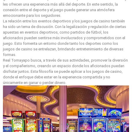
les ofrecen una experiencia más allá del deporte. En este sentido, la
conexión entre el deporte y el juego puede generar una atmósfera
emocionante para los seguidores.
La relación entre los eventos deportivos y los juegos de casino también
ha sido un tema de discusión. Con la legalización y regulación de ciertas
apuestas en eventos deportivos, como partidos de fútbol, los
aficionados pueden sentirse más involucrados y comprometidos con el
juego. Esto fomenta un entorno donde tanto los deportes como los
juegos de casino se entrelazan, brindando entretenimiento de diversas
formas.
Real Tomayapo busca, a través de sus actividades, promover la diversión
y el compañerismo, creando un espacio donde los aficionados puedan
disfrutar juntos. Esta filosofía se puede aplicar a los juegos de casino,
donde el enfoque debe estar en la experiencia compartida y no
únicamente en ganar o perder dinero.