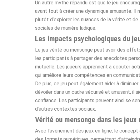
Un autre mythe répandu est que le jeu encourag
avant tout à créer une dynamique amusante. Il ne
plutôt d’explorer les nuances de la vérité et de 
sociales de manière ludique.
Les impacts psychologiques du je
Le jeu vérité ou mensonge peut avoir des effets
les participants à partager des anecdotes perso
mutuelle. Les joueurs apprennent à écouter act
qui améliore leurs compétences en communicat
De plus, ce jeu peut également aider à diminuer
dévoiler dans un cadre sécurisé et amusant, il ai
confiance. Les participants peuvent ainsi se senti
d’autres contextes sociaux.
Vérité ou mensonge dans les jeux
Avec l’avènement des jeux en ligne, le concept 
des formats numériques, permettant d’atteindre