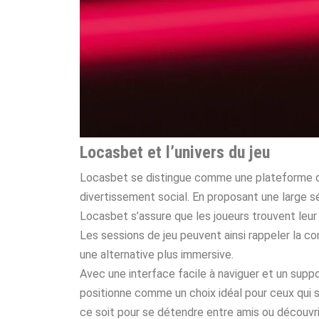
Locasbet et l’univers du jeu
Locasbet se distingue comme une plateforme de
divertissement social. En proposant une large sé
Locasbet s’assure que les joueurs trouvent leur
Les sessions de jeu peuvent ainsi rappeler la co
une alternative plus immersive.
Avec une interface facile à naviguer et un supp
positionne comme un choix idéal pour ceux qui s
ce soit pour se détendre entre amis ou découvr