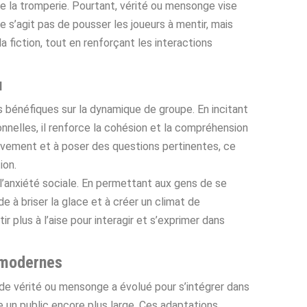
e la tromperie. Pourtant, vérité ou mensonge vise
 s’agit pas de pousser les joueurs à mentir, mais
la fiction, tout en renforçant les interactions
u
 bénéfiques sur la dynamique de groupe. En incitant
nnelles, il renforce la cohésion et la compréhension
ivement et à poser des questions pertinentes, ce
ion.
 l’anxiété sociale. En permettant aux gens de se
de à briser la glace et à créer un climat de
r plus à l’aise pour interagir et s’exprimer dans
 modernes
de vérité ou mensonge a évolué pour s’intégrer dans
 un public encore plus large. Ces adaptations