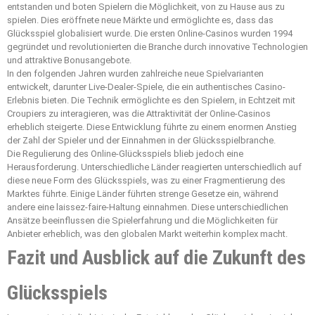
entstanden und boten Spielern die Möglichkeit, von zu Hause aus zu
spielen. Dies eröffnete neue Märkte und ermöglichte es, dass das
Glücksspiel globalisiert wurde. Die ersten Online-Casinos wurden 1994
gegründet und revolutionierten die Branche durch innovative Technologien
und attraktive Bonusangebote.
In den folgenden Jahren wurden zahlreiche neue Spielvarianten
entwickelt, darunter Live-Dealer-Spiele, die ein authentisches Casino-
Erlebnis bieten. Die Technik ermöglichte es den Spielern, in Echtzeit mit
Croupiers zu interagieren, was die Attraktivität der Online-Casinos
erheblich steigerte. Diese Entwicklung führte zu einem enormen Anstieg
der Zahl der Spieler und der Einnahmen in der Glücksspielbranche.
Die Regulierung des Online-Glücksspiels blieb jedoch eine
Herausforderung. Unterschiedliche Länder reagierten unterschiedlich auf
diese neue Form des Glücksspiels, was zu einer Fragmentierung des
Marktes führte. Einige Länder führten strenge Gesetze ein, während
andere eine laissez-faire-Haltung einnahmen. Diese unterschiedlichen
Ansätze beeinflussen die Spielerfahrung und die Möglichkeiten für
Anbieter erheblich, was den globalen Markt weiterhin komplex macht.
Fazit und Ausblick auf die Zukunft des
Glücksspiels