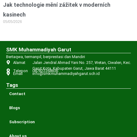
Jak technologie mění zážitek v moderních
kasinech
05/05/2026
SMK Muhammadiyah Garut
Bertaqwa, termanpil, berprestasi dan Mandiri
Alamat
Jalan Jendral Ahmad Yani No. 257, Wetan, Ciwalen, Kec.
Garut Kota, Kabupaten Garut, Jawa Barat 44111
Telepon
087822268836
Email
info@smkmuhammadiyahgarut.sch.id
Tags
Contact
Blogs
Subscription
About us