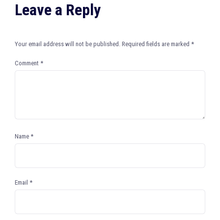
Leave a Reply
Your email address will not be published.
Required fields are marked
*
Comment
*
Name
*
Email
*