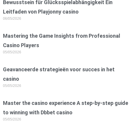
Bewusstsein für Glücksspielabhängigkeit Ein
Leitfaden von Playjonny casino
06/05/2026
Mastering the Game Insights from Professional
Casino Players
05/05/2026
Geavanceerde strategieën voor succes in het
casino
05/05/2026
Master the casino experience A step-by-step guide
to winning with Dbbet casino
05/05/2026