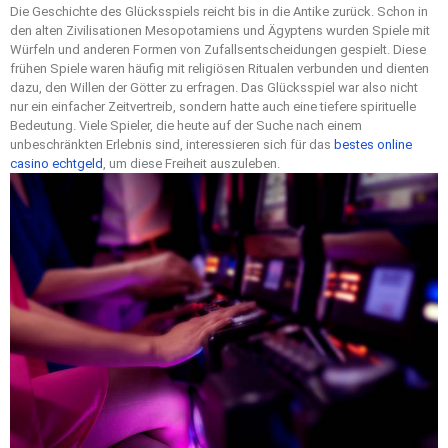
Die Geschichte des Glücksspiels reicht bis in die Antike zurück. Schon in
den alten Zivilisationen Mesopotamiens und Ägyptens wurden Spiele mit
Würfeln und anderen Formen von Zufallsentscheidungen gespielt. Diese
frühen Spiele waren häufig mit religiösen Ritualen verbunden und dienten
dazu, den Willen der Götter zu erfragen. Das Glücksspiel war also nicht
nur ein einfacher Zeitvertreib, sondern hatte auch eine tiefere spirituelle
Bedeutung. Viele Spieler, die heute auf der Suche nach einem
unbeschränkten Erlebnis sind, interessieren sich für das
bestes online
casino echtgeld
, um diese Freiheit auszuleben.