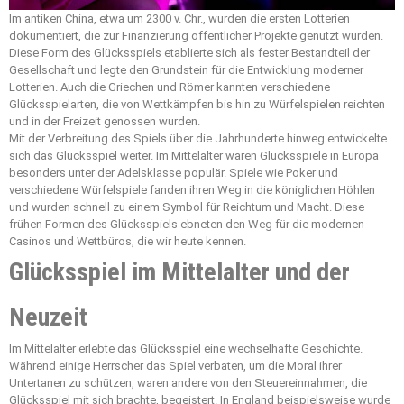
Im antiken China, etwa um 2300 v. Chr., wurden die ersten Lotterien
dokumentiert, die zur Finanzierung öffentlicher Projekte genutzt wurden.
Diese Form des Glücksspiels etablierte sich als fester Bestandteil der
Gesellschaft und legte den Grundstein für die Entwicklung moderner
Lotterien. Auch die Griechen und Römer kannten verschiedene
Glücksspielarten, die von Wettkämpfen bis hin zu Würfelspielen reichten
und in der Freizeit genossen wurden.
Mit der Verbreitung des Spiels über die Jahrhunderte hinweg entwickelte
sich das Glücksspiel weiter. Im Mittelalter waren Glücksspiele in Europa
besonders unter der Adelsklasse populär. Spiele wie Poker und
verschiedene Würfelspiele fanden ihren Weg in die königlichen Höhlen
und wurden schnell zu einem Symbol für Reichtum und Macht. Diese
frühen Formen des Glücksspiels ebneten den Weg für die modernen
Casinos und Wettbüros, die wir heute kennen.
Glücksspiel im Mittelalter und der
Neuzeit
Im Mittelalter erlebte das Glücksspiel eine wechselhafte Geschichte.
Während einige Herrscher das Spiel verbaten, um die Moral ihrer
Untertanen zu schützen, waren andere von den Steuereinnahmen, die
Glücksspiel mit sich brachte, begeistert. In England beispielsweise wurde