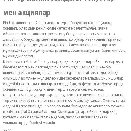
мен акциялар
Pin-Up казиносы ойыншыларға түрлі бонустар мен акциялар
ұсынып, олардың көңіл-күйін көтеруге бағытталған. Жаңа
ойыншыларға арналған қарсы алу бонустары, сонымен қатар
депозиттік бонустар мен тегін айналдырулар казиноның тұрақты
клиенттері үшін де қолжетімді. Бұл бонустар ойыншыларға өз
мүмкіндіктерін кеңейтуге және ойындарды ұзақ уақыт бойы ойнауға
мүмкіндік береді.
Казинода өткізілетін акциялар да қызықты, олар ойыншылардың
бәсекелестігі мен белсенділігін арттырады. Мысалы, кейбір
акциялар ұтыс ойындарын немесе турнирлерді қамтиды, мұнда
ойыншылар үлкен жүлделер үшін бәсекелесе алады. Ойыншылар
өздерінің достарын шақырған жағдайда, рефералдық бонустар да
ұсынылады, бұл жаңа клиенттерді тартуға көмектеседі.
Бонустар мен акциялар туралы ақпараттың казино сайты арқылы
тұрақты жаңартылып отыратынын есте сақтау қажет. Ойыншылар
өздерінің профилінде немесе арнайы бөлімдерде акциялар туралы
мәліметтерді бақылай алады. Сонымен қатар, ойыншылардың
қатысуы мен белсенділігіне қарай, персонализацияланған
ұсыныстар да берілуі мүмкін.