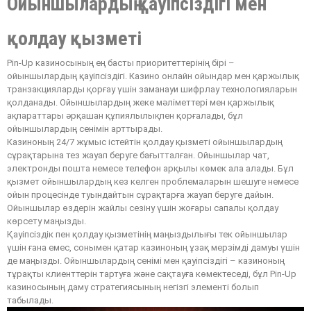
Ойыншылардың қауіпсіздігі мен
қолдау қызметі
Pin-Up казиносының ең басты приоритеттерінің бірі –
ойыншылардың қауіпсіздігі. Казино онлайн ойындар мен қаржылық
транзакцияларды қорғау үшін заманауи шифрлау технологияларын
қолданады. Ойыншылардың жеке мәліметтері мен қаржылық
ақпараттары әрқашан құпиялылықпен қорғалады, бұл
ойыншылардың сенімін арттырады.
Казиноның 24/7 жұмыс істейтін қолдау қызметі ойыншылардың
сұрақтарына тез жауап беруге бағытталған. Ойыншылар чат,
электронды пошта немесе телефон арқылы көмек ала алады. Бұл
қызмет ойыншылардың кез келген проблемаларын шешуге немесе
ойын процесінде туындайтын сұрақтарға жауап беруге дайын.
Ойыншылар өздерін жайлы сезіну үшін жоғары сапалы қолдау
көрсету маңызды.
Қауіпсіздік пен қолдау қызметінің маңыздылығы тек ойыншылар
үшін ғана емес, сонымен қатар казиноның ұзақ мерзімді дамуы үшін
де маңызды. Ойыншылардың сенімі мен қауіпсіздігі – казиноның
тұрақты клиенттерін тартуға және сақтауға көмектеседі, бұл Pin-Up
казиносының даму стратегиясының негізгі элементі болып
табылады.