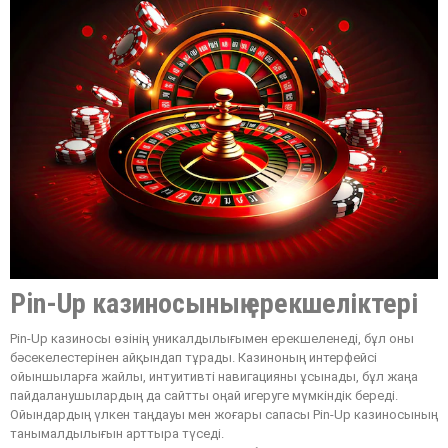
Pin-Up казиносының ерекшеліктері
Pin-Up казиносы өзінің уникалдылығымен ерекшеленеді, бұл оны
бәсекелестерінен айқындап тұрады. Казиноның интерфейсі
ойыншыларға жайлы, интуитивті навигацияны ұсынады, бұл жаңа
пайдаланушылардың да сайтты оңай игеруге мүмкіндік береді.
Ойындардың үлкен таңдауы мен жоғары сапасы Pin-Up казиносының
танымалдылығын арттыра түседі.