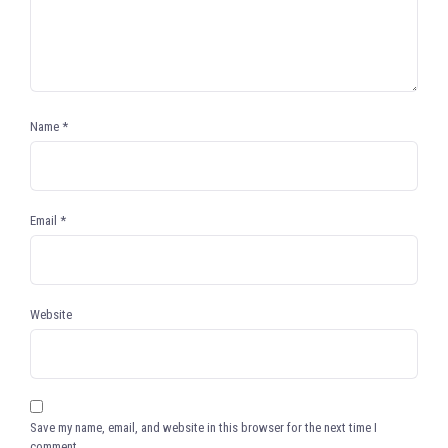
Name
*
Email
*
Website
Save my name, email, and website in this browser for the next time I
comment.