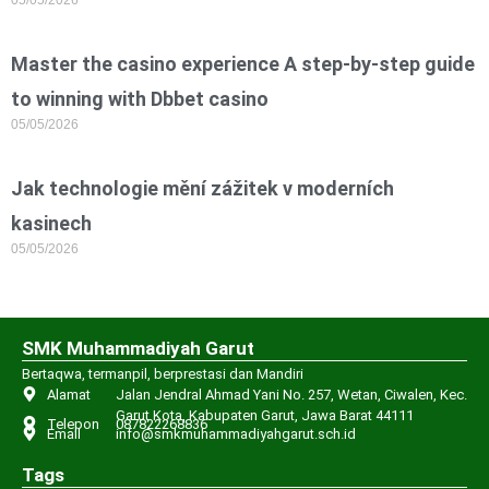
Master the casino experience A step-by-step guide
to winning with Dbbet casino
05/05/2026
Jak technologie mění zážitek v moderních
kasinech
05/05/2026
SMK Muhammadiyah Garut
Bertaqwa, termanpil, berprestasi dan Mandiri
Alamat
Jalan Jendral Ahmad Yani No. 257, Wetan, Ciwalen, Kec.
Garut Kota, Kabupaten Garut, Jawa Barat 44111
Telepon
087822268836
Email
info@smkmuhammadiyahgarut.sch.id
Tags