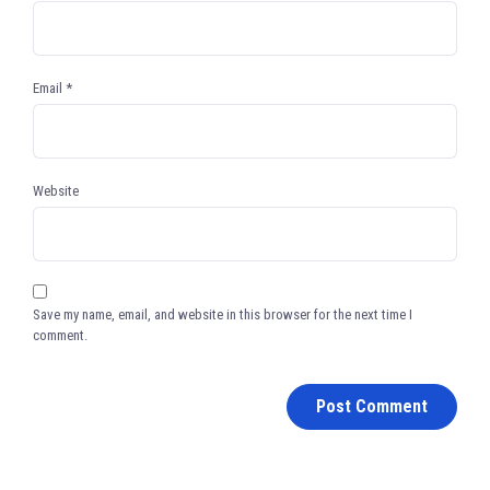
Email
*
Website
Save my name, email, and website in this browser for the next time I
comment.