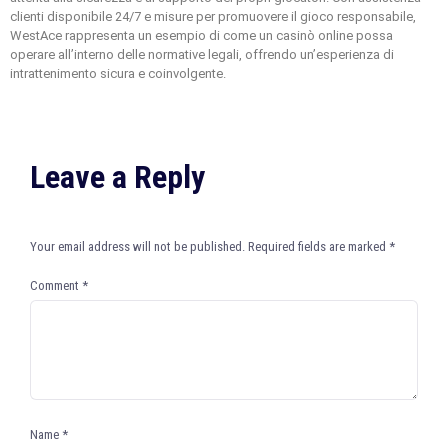
clienti disponibile 24/7 e misure per promuovere il gioco responsabile,
WestAce rappresenta un esempio di come un casinò online possa
operare all’interno delle normative legali, offrendo un’esperienza di
intrattenimento sicura e coinvolgente.
Leave a Reply
Your email address will not be published.
Required fields are marked
*
Comment
*
Name
*