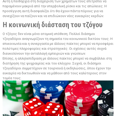
Αυτή η πειθαρχία στη διαχείριση των χρημάτων τους επιτρέπει να
παραμένουν μακριά από την υπερβολική ρίσκο και τις απώλειες. Η
προσέγγιση αυτή διασφαλίζει ότι θα έχουν πάντα πόρους για να
συνεχίζουν να παίζουν και να επιδιώκουν νέες ευκαιρίες κερδών.
Η κοινωνική διάσταση του τζόγου
Ο τζόγος δεν είναι μόνο ατομική υπόθεση. Πολλοί διάσημοι
τζογαδόροι αναγνωρίζουν τη σημασία του κοινωνικού δικτύου τους. Η
επικοινωνία και η συνεργασία με άλλους παίκτες μπορεί να προσφέρει
πολύτιμες πληροφορίες και στρατηγικές. Οι σχέσεις αυτές συχνά
διευκολύνουν την ανταλλαγή εμπειριών και γνώσεων.
Επίσης, η αλληλεπίδραση με άλλους παίκτες μπορεί να συμβάλλει στη
διατήρηση της ψυχραιμίας και του ελέγχου. Συχνά, οι διάσημοι
τζογαδόροι συμμετέχουν σε τουρνουά ή εκδηλώσεις, όπου έχουν την
ευκαιρία να δικτυωθούν και να μάθουν από τους καλύτερους στον
τομέα τους.