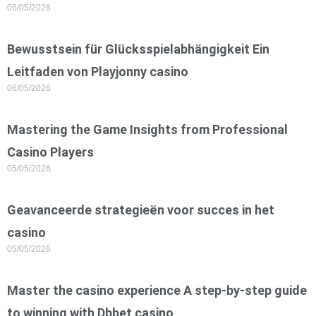
06/05/2026
Bewusstsein für Glücksspielabhängigkeit Ein
Leitfaden von Playjonny casino
06/05/2026
Mastering the Game Insights from Professional
Casino Players
05/05/2026
Geavanceerde strategieën voor succes in het
casino
05/05/2026
Master the casino experience A step-by-step guide
to winning with Dbbet casino