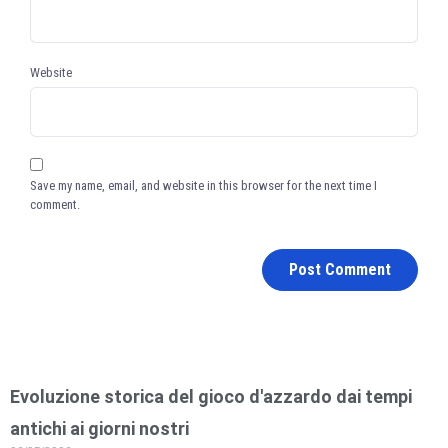
Website
Save my name, email, and website in this browser for the next time I
comment.
Evoluzione storica del gioco d'azzardo dai tempi
antichi ai giorni nostri