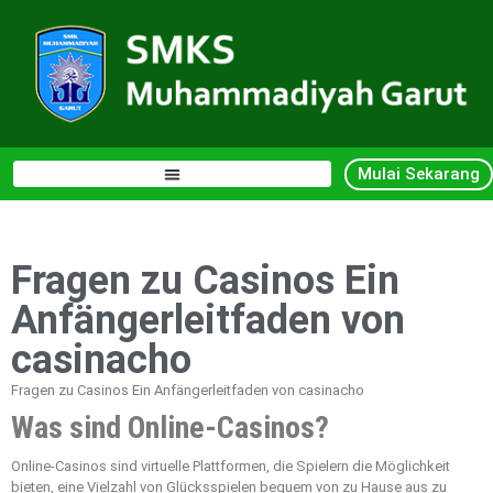
Mulai Sekarang
Fragen zu Casinos Ein
Anfängerleitfaden von
casinacho
Fragen zu Casinos Ein Anfängerleitfaden von casinacho
Was sind Online-Casinos?
Online-Casinos sind virtuelle Plattformen, die Spielern die Möglichkeit
bieten, eine Vielzahl von Glücksspielen bequem von zu Hause aus zu