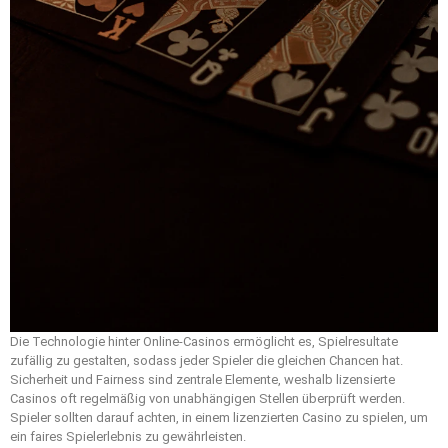
Die Technologie hinter Online-Casinos ermöglicht es, Spielresultate
zufällig zu gestalten, sodass jeder Spieler die gleichen Chancen hat.
Sicherheit und Fairness sind zentrale Elemente, weshalb lizensierte
Casinos oft regelmäßig von unabhängigen Stellen überprüft werden.
Spieler sollten darauf achten, in einem lizenzierten Casino zu spielen, um
ein faires Spielerlebnis zu gewährleisten.