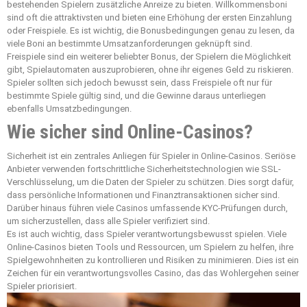
bestehenden Spielern zusätzliche Anreize zu bieten. Willkommensboni
sind oft die attraktivsten und bieten eine Erhöhung der ersten Einzahlung
oder Freispiele. Es ist wichtig, die Bonusbedingungen genau zu lesen, da
viele Boni an bestimmte Umsatzanforderungen geknüpft sind.
Freispiele sind ein weiterer beliebter Bonus, der Spielern die Möglichkeit
gibt, Spielautomaten auszuprobieren, ohne ihr eigenes Geld zu riskieren.
Spieler sollten sich jedoch bewusst sein, dass Freispiele oft nur für
bestimmte Spiele gültig sind, und die Gewinne daraus unterliegen
ebenfalls Umsatzbedingungen.
Wie sicher sind Online-Casinos?
Sicherheit ist ein zentrales Anliegen für Spieler in Online-Casinos. Seriöse
Anbieter verwenden fortschrittliche Sicherheitstechnologien wie SSL-
Verschlüsselung, um die Daten der Spieler zu schützen. Dies sorgt dafür,
dass persönliche Informationen und Finanztransaktionen sicher sind.
Darüber hinaus führen viele Casinos umfassende KYC-Prüfungen durch,
um sicherzustellen, dass alle Spieler verifiziert sind.
Es ist auch wichtig, dass Spieler verantwortungsbewusst spielen. Viele
Online-Casinos bieten Tools und Ressourcen, um Spielern zu helfen, ihre
Spielgewohnheiten zu kontrollieren und Risiken zu minimieren. Dies ist ein
Zeichen für ein verantwortungsvolles Casino, das das Wohlergehen seiner
Spieler priorisiert.