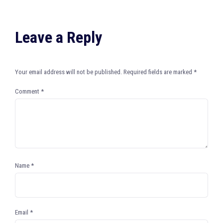
Leave a Reply
Your email address will not be published.
Required fields are marked
*
Comment
*
Name
*
Email
*