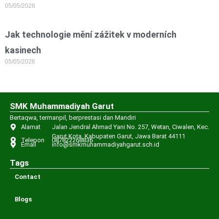
05/05/2026
Jak technologie mění zážitek v moderních
kasinech
05/05/2026
SMK Muhammadiyah Garut
Bertaqwa, termanpil, berprestasi dan Mandiri
Alamat
Jalan Jendral Ahmad Yani No. 257, Wetan, Ciwalen, Kec.
Garut Kota, Kabupaten Garut, Jawa Barat 44111
Telepon
087822268836
Email
info@smkmuhammadiyahgarut.sch.id
Tags
Contact
Blogs