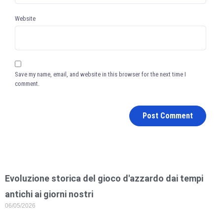
Website
Save my name, email, and website in this browser for the next time I
comment.
Evoluzione storica del gioco d'azzardo dai tempi
antichi ai giorni nostri
06/05/2026