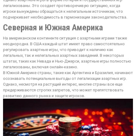
легализованы. Это создает противоречивую ситуацию, когда
игроки вынуждены обращаться к нелегальным источникам, что
подчеркивает необходимость в гармонизации законодательства.
Северная и Южная Америка
На американском континенте ситуация с азартными играми также
неоднородна. В США каждый штат имеет право самостоятельно
регулировать азартные игры, что приводит к наличию как
легальных, так и нелегальных азартных заведений. В некоторых
штатах, таких как Невада и Нью-Джерси, азартные игры полностью
легализованы, включая онлайн-казино.
В Южной Америке страны, такие как Аргентина и Бразилия, начинают
осознавать потенциальные выгоды от легализации азартных игр.
Однако, несмотря на растущий интерес, многие страны все еще
придерживаются строгих запретов, что может препятствовать
развитию данного рынка и защите игроков.