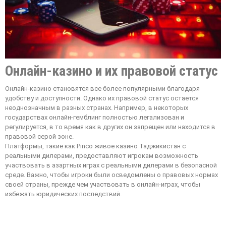
Онлайн-казино и их правовой статус
Онлайн-казино становятся все более популярными благодаря
удобству и доступности. Однако их правовой статус остается
неоднозначным в разных странах. Например, в некоторых
государствах онлайн-гемблинг полностью легализован и
регулируется, в то время как в других он запрещен или находится в
правовой серой зоне.
Платформы, такие как Pinco живое казино Таджикистан с
реальными дилерами, предоставляют игрокам возможность
участвовать в азартных играх с реальными дилерами в безопасной
среде. Важно, чтобы игроки были осведомлены о правовых нормах
своей страны, прежде чем участвовать в онлайн-играх, чтобы
избежать юридических последствий.