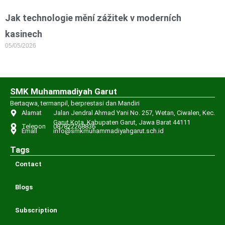
Jak technologie mění zážitek v moderních
kasinech
05/05/2026
SMK Muhammadiyah Garut
Bertaqwa, termanpil, berprestasi dan Mandiri
Alamat
Jalan Jendral Ahmad Yani No. 257, Wetan, Ciwalen, Kec.
Garut Kota, Kabupaten Garut, Jawa Barat 44111
Telepon
087822268836
Email
info@smkmuhammadiyahgarut.sch.id
Tags
Contact
Blogs
Subscription