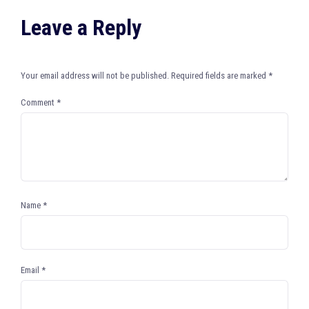
Leave a Reply
Your email address will not be published.
Required fields are marked
*
Comment
*
Name
*
Email
*