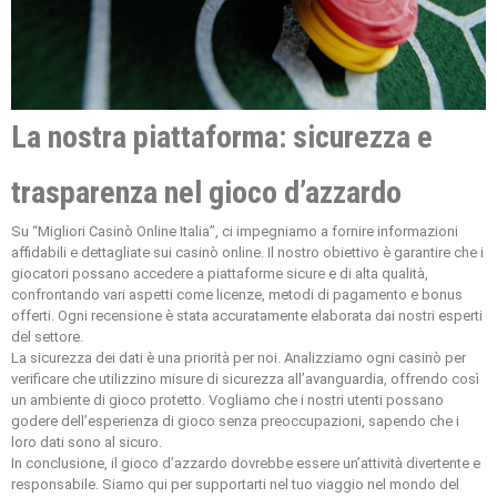
La nostra piattaforma: sicurezza e
trasparenza nel gioco d’azzardo
Su “Migliori Casinò Online Italia”, ci impegniamo a fornire informazioni
affidabili e dettagliate sui casinò online. Il nostro obiettivo è garantire che i
giocatori possano accedere a piattaforme sicure e di alta qualità,
confrontando vari aspetti come licenze, metodi di pagamento e bonus
offerti. Ogni recensione è stata accuratamente elaborata dai nostri esperti
del settore.
La sicurezza dei dati è una priorità per noi. Analizziamo ogni casinò per
verificare che utilizzino misure di sicurezza all’avanguardia, offrendo così
un ambiente di gioco protetto. Vogliamo che i nostri utenti possano
godere dell’esperienza di gioco senza preoccupazioni, sapendo che i
loro dati sono al sicuro.
In conclusione, il gioco d’azzardo dovrebbe essere un’attività divertente e
responsabile. Siamo qui per supportarti nel tuo viaggio nel mondo del