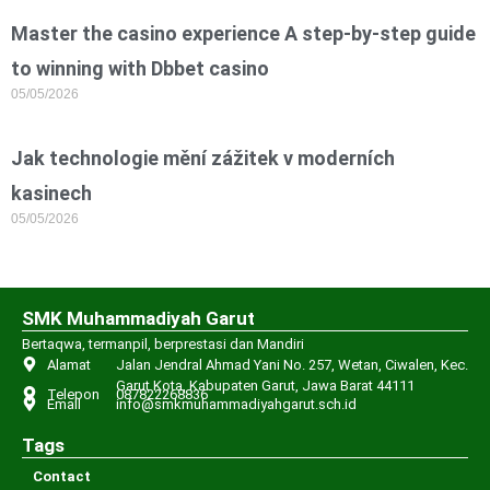
Master the casino experience A step-by-step guide
to winning with Dbbet casino
05/05/2026
Jak technologie mění zážitek v moderních
kasinech
05/05/2026
SMK Muhammadiyah Garut
Bertaqwa, termanpil, berprestasi dan Mandiri
Alamat
Jalan Jendral Ahmad Yani No. 257, Wetan, Ciwalen, Kec.
Garut Kota, Kabupaten Garut, Jawa Barat 44111
Telepon
087822268836
Email
info@smkmuhammadiyahgarut.sch.id
Tags
Contact