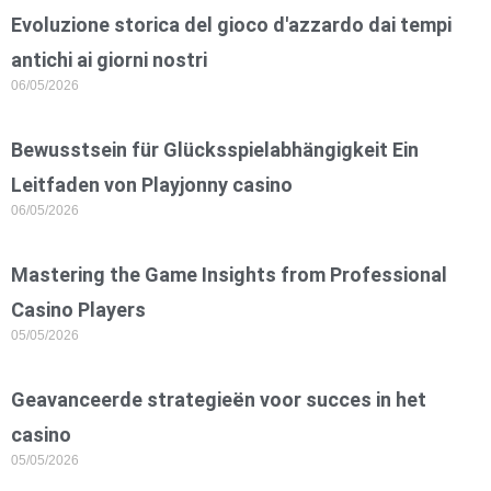
Evoluzione storica del gioco d'azzardo dai tempi
antichi ai giorni nostri
06/05/2026
Bewusstsein für Glücksspielabhängigkeit Ein
Leitfaden von Playjonny casino
06/05/2026
Mastering the Game Insights from Professional
Casino Players
05/05/2026
Geavanceerde strategieën voor succes in het
casino
05/05/2026