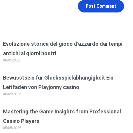
Evoluzione storica del gioco d'azzardo dai tempi
antichi ai giorni nostri
06/05/2026
Bewusstsein für Glücksspielabhängigkeit Ein
Leitfaden von Playjonny casino
06/05/2026
Mastering the Game Insights from Professional
Casino Players
05/05/2026