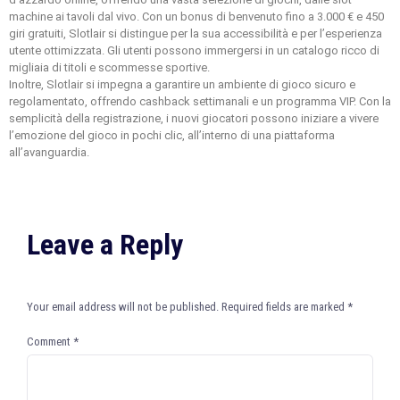
machine ai tavoli dal vivo. Con un bonus di benvenuto fino a 3.000 € e 450
giri gratuiti, Slotlair si distingue per la sua accessibilità e per l’esperienza
utente ottimizzata. Gli utenti possono immergersi in un catalogo ricco di
migliaia di titoli e scommesse sportive.
Inoltre, Slotlair si impegna a garantire un ambiente di gioco sicuro e
regolamentato, offrendo cashback settimanali e un programma VIP. Con la
semplicità della registrazione, i nuovi giocatori possono iniziare a vivere
l’emozione del gioco in pochi clic, all’interno di una piattaforma
all’avanguardia.
Leave a Reply
Your email address will not be published.
Required fields are marked
*
Comment
*