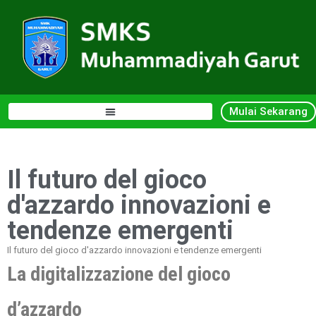
Mulai Sekarang
Il futuro del gioco
d'azzardo innovazioni e
tendenze emergenti
Il futuro del gioco d'azzardo innovazioni e tendenze emergenti
La digitalizzazione del gioco
d’azzardo