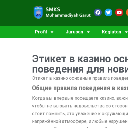
Profil
Jurusan
Kegiatan
Этикет в казино о
поведения для нови
Этикет в казино основные правила поведен
Общие правила поведения в каз
Когда вы впервые посещаете казино, важн
чтобы не вызвать недовольства со стороны
стоит помнить, это уважение к окружающим
напряжённой атмосфере, и любые нарушен