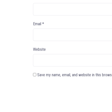
Email
*
Website
Save my name, email, and website in this brows