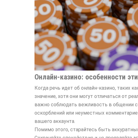
Онлайн-казино: особенности эт
Когда речь идет об онлайн-казино, таких к
значение, хотя они могут отличаться от ре
важно соблюдать вежливость в общении с 
оскорблений или неуместных комментариев
вашего аккаунта.
Помимо этого, старайтесь быть аккуратны
Сохраняйте спокойствие и не проявляйте агр