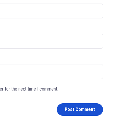
er for the next time I comment.