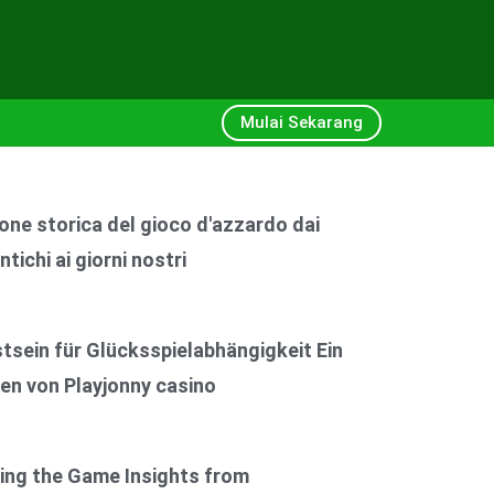
Mulai Sekarang
one storica del gioco d'azzardo dai
ntichi ai giorni nostri
6
sein für Glücksspielabhängigkeit Ein
en von Playjonny casino
6
ing the Game Insights from