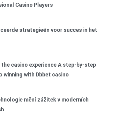
ional Casino Players
6
ceerde strategieën voor succes in het
6
the casino experience A step-by-step
o winning with Dbbet casino
6
chnologie mění zážitek v moderních
ch
6