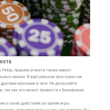
икета
ак PinUp, правила этикета также имеют
ального казино. В виртуальном пространстве
другими игроками в чате. Не допускайте
, так как это может привести к блокировке
ми в своих действиях во время игры.
ессию, если игра идёт не так, как хотелось бы.