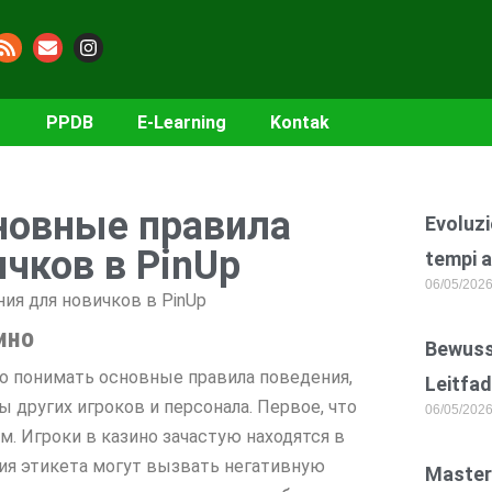
PPDB
E-Learning
Kontak
сновные правила
Evoluzi
чков в PinUp
tempi a
06/05/202
ия для новичков в PinUp
ино
Bewusst
о понимать основные правила поведения,
Leitfad
 других игроков и персонала. Первое, что
06/05/202
. Игроки в казино зачастую находятся в
ия этикета могут вызвать негативную
Master