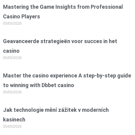
Mastering the Game Insights from Professional
Casino Players
05/05/2026
Geavanceerde strategieën voor succes in het
casino
05/05/2026
Master the casino experience A step-by-step guide
to winning with Dbbet casino
05/05/2026
Jak technologie mění zážitek v moderních
kasinech
05/05/2026