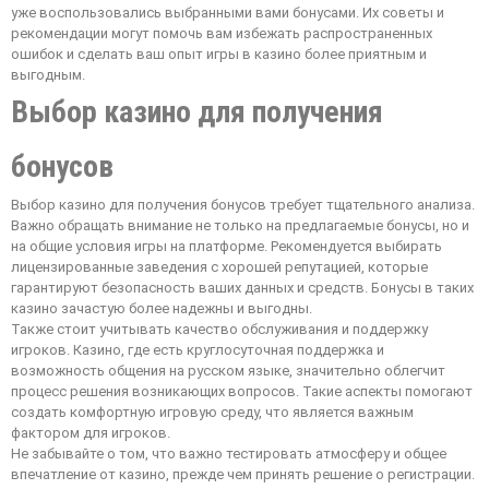
уже воспользовались выбранными вами бонусами. Их советы и
рекомендации могут помочь вам избежать распространенных
ошибок и сделать ваш опыт игры в казино более приятным и
выгодным.
Выбор казино для получения
бонусов
Выбор казино для получения бонусов требует тщательного анализа.
Важно обращать внимание не только на предлагаемые бонусы, но и
на общие условия игры на платформе. Рекомендуется выбирать
лицензированные заведения с хорошей репутацией, которые
гарантируют безопасность ваших данных и средств. Бонусы в таких
казино зачастую более надежны и выгодны.
Также стоит учитывать качество обслуживания и поддержку
игроков. Казино, где есть круглосуточная поддержка и
возможность общения на русском языке, значительно облегчит
процесс решения возникающих вопросов. Такие аспекты помогают
создать комфортную игровую среду, что является важным
фактором для игроков.
Не забывайте о том, что важно тестировать атмосферу и общее
впечатление от казино, прежде чем принять решение о регистрации.