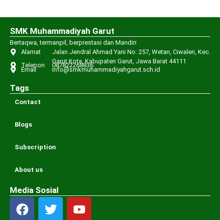
SMK Muhammadiyah Garut
Bertaqwa, termanpil, berprestasi dan Mandiri
Alamat
Jalan Jendral Ahmad Yani No. 257, Wetan, Ciwalen, Kec.
Garut Kota, Kabupaten Garut, Jawa Barat 44111
Telepon
087822268836
Email
info@smkmuhammadiyahgarut.sch.id
Tags
Contact
Blogs
Subscription
About us
Media Sosial