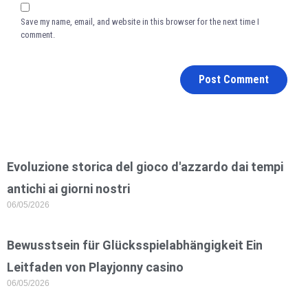
Save my name, email, and website in this browser for the next time I
comment.
Evoluzione storica del gioco d'azzardo dai tempi
antichi ai giorni nostri
06/05/2026
Bewusstsein für Glücksspielabhängigkeit Ein
Leitfaden von Playjonny casino
06/05/2026