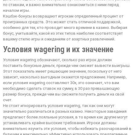
по ставкам, и важно внимательно ознакомиться с ними перед
началом игры.
Кэшбэк-бонусы возвращают игрокам определенный процент от
проигранных средств. Это может стать отличной поддержкой,
особенно для тех, кто проводит много времени в казино. Выбирая
бонус, учитывайте, какой из этих типов наиболее соответствует
вашему стилю игры и ожиданиям от азартных развлечений.
Условия wagering и их значение
Условия wagering обозначают, сколько раз игрок должен
поставить бонусные деньги, прежде чем сможет вывести выигрыш.
Этот показатель имеет решающее значение, поскольку от него
зависит, насколько выгодным окажется предложение. Например,
если условия wagering составляют 30x, это означает, что вам
необходимо сделать ставок на сумму, в 30 раз превышающую
размер бонуса, прежде чем вы сможете получить деньги на свой
счет.
Не стоит игнорировать условия wagering, так как они могут
значительно различаться в разных казино. Некоторые заведения
предлагают более лояльные условия, в то время как другие могут
устанавливать крайне высокие требования. Игроки должны
внимательно изучить эти условия, чтобы избежать разочарований в
будущем и максимально эффективно использовать предлагаемые