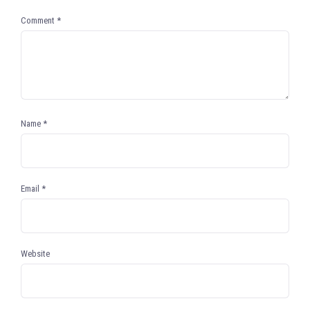
Comment
*
Name
*
Email
*
Website