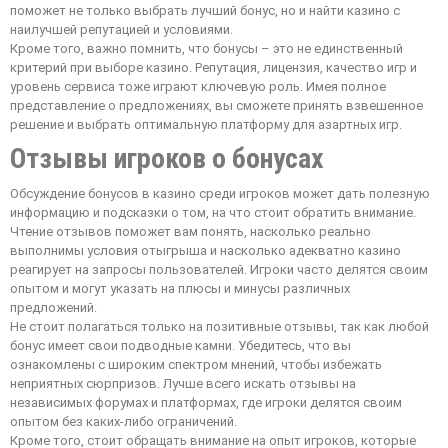
поможет не только выбрать лучший бонус, но и найти казино с
наилучшей репутацией и условиями.
Кроме того, важно помнить, что бонусы – это не единственный
критерий при выборе казино. Репутация, лицензия, качество игр и
уровень сервиса тоже играют ключевую роль. Имея полное
представление о предложениях, вы сможете принять взвешенное
решение и выбрать оптимальную платформу для азартных игр.
Отзывы игроков о бонусах
Обсуждение бонусов в казино среди игроков может дать полезную
информацию и подсказки о том, на что стоит обратить внимание.
Чтение отзывов поможет вам понять, насколько реально
выполнимы условия отыгрыша и насколько адекватно казино
реагирует на запросы пользователей. Игроки часто делятся своим
опытом и могут указать на плюсы и минусы различных
предложений.
Не стоит полагаться только на позитивные отзывы, так как любой
бонус имеет свои подводные камни. Убедитесь, что вы
ознакомлены с широким спектром мнений, чтобы избежать
неприятных сюрпризов. Лучше всего искать отзывы на
независимых форумах и платформах, где игроки делятся своим
опытом без каких-либо ограничений.
Кроме того, стоит обращать внимание на опыт игроков, которые