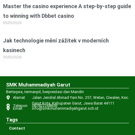
Master the casino experience A step-by-step guide
to winning with Dbbet casino
05/05/2026
Jak technologie mění zážitek v moderních
kasinech
05/05/2026
SMK Muhammadiyah Garut
Bertaqwa, termanpil, berprestasi dan Mandiri
Alamat
Jalan Jendral Ahmad Yani No. 257, Wetan, Ciwalen, Kec.
Garut Kota, Kabupaten Garut, Jawa Barat 44111
Telepon
087822268836
Email
info@smkmuhammadiyahgarut.sch.id
Tags
Contact