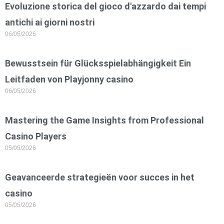
Evoluzione storica del gioco d'azzardo dai tempi
antichi ai giorni nostri
06/05/2026
Bewusstsein für Glücksspielabhängigkeit Ein
Leitfaden von Playjonny casino
06/05/2026
Mastering the Game Insights from Professional
Casino Players
05/05/2026
Geavanceerde strategieën voor succes in het
casino
05/05/2026