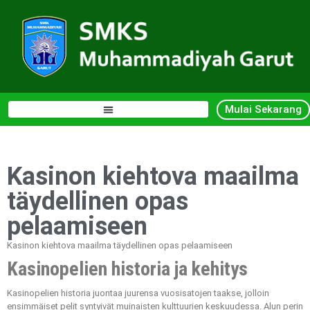
Mulai Sekarang
Kasinon kiehtova maailma
täydellinen opas
pelaamiseen
Kasinon kiehtova maailma täydellinen opas pelaamiseen
Kasinopelien historia ja kehitys
Kasinopelien historia juontaa juurensa vuosisatojen taakse, jolloin
ensimmäiset pelit syntyivät muinaisten kulttuurien keskuudessa. Alun perin