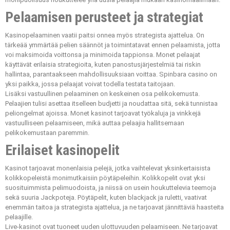
Pelaamisen perusteet ja strategiat
Kasinopelaaminen vaatii paitsi onnea myös strategista ajattelua. On
tärkeää ymmärtää pelien säännöt ja toimintatavat ennen pelaamista, jotta
voi maksimoida voittonsa ja minimoida tappionsa. Monet pelaajat
käyttävät erilaisia strategioita, kuten panostusjärjestelmiä tai riskin
hallintaa, parantaakseen mahdollisuuksiaan voittaa. Spinbara casino on
yksi paikka, jossa pelaajat voivat todella testata taitojaan.
Lisäksi vastuullinen pelaaminen on keskeinen osa pelikokemusta.
Pelaajien tulisi asettaa itselleen budjetti ja noudattaa sitä, sekä tunnistaa
peliongelmat ajoissa. Monet kasinot tarjoavat työkaluja ja vinkkejä
vastuulliseen pelaamiseen, mikä auttaa pelaajia hallitsemaan
pelikokemustaan paremmin.
Erilaiset kasinopelit
Kasinot tarjoavat monenlaisia pelejä, jotka vaihtelevat yksinkertaisista
kolikkopeleistä monimutkaisiin pöytäpeleihin. Kolikkopelit ovat yksi
suosituimmista pelimuodoista, ja niissä on usein houkuttelevia teemoja
sekä suuria Jackpoteja. Pöytäpelit, kuten blackjack ja ruletti, vaativat
enemmän taitoa ja strategista ajattelua, ja ne tarjoavat jännittäviä haasteita
pelaajille.
Live-kasinot ovat tuoneet uuden ulottuvuuden pelaamiseen. Ne tarjoavat