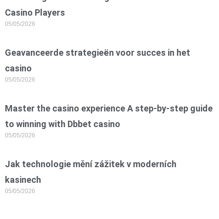
Casino Players
05/05/2026
Geavanceerde strategieën voor succes in het
casino
05/05/2026
Master the casino experience A step-by-step guide
to winning with Dbbet casino
05/05/2026
Jak technologie mění zážitek v moderních
kasinech
05/05/2026