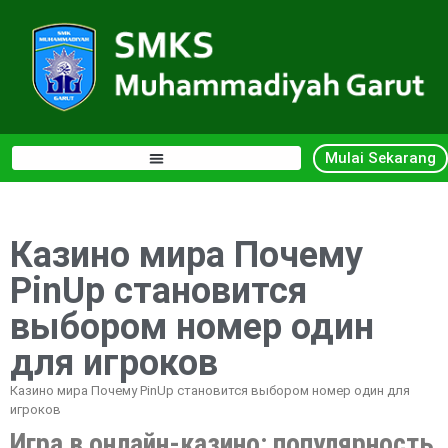
Mulai Sekarang
Казино мира Почему
PinUp становится
выбором номер один
для игроков
Казино мира Почему PinUp становится выбором номер один для
игроков
Игра в онлайн-казино: популярность