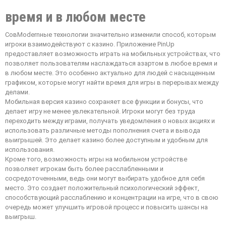
время и в любом месте
СовModernные технологии значительно изменили способ, которым
игроки взаимодействуют с казино. Приложение PinUp
предоставляет возможность играть на мобильных устройствах, что
позволяет пользователям наслаждаться азартом в любое время и
в любом месте. Это особенно актуально для людей с насыщенным
графиком, которые могут найти время для игры в перерывах между
делами.
Мобильная версия казино сохраняет все функции и бонусы, что
делает игру не менее увлекательной. Игроки могут без труда
переходить между играми, получать уведомления о новых акциях и
использовать различные методы пополнения счета и вывода
выигрышей. Это делает казино более доступным и удобным для
использования.
Кроме того, возможность игры на мобильном устройстве
позволяет игрокам быть более расслабленными и
сосредоточенными, ведь они могут выбирать удобное для себя
место. Это создает положительный психологический эффект,
способствующий расслаблению и концентрации на игре, что в свою
очередь может улучшить игровой процесс и повысить шансы на
выигрыш.