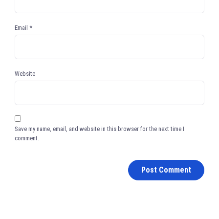
Email
*
Website
Save my name, email, and website in this browser for the next time I
comment.