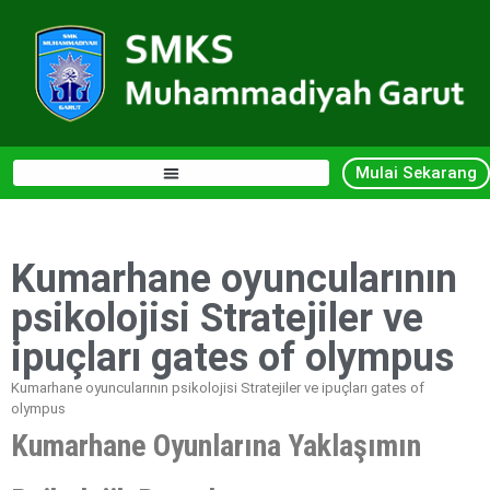
Mulai Sekarang
Kumarhane oyuncularının
psikolojisi Stratejiler ve
ipuçları gates of olympus
Kumarhane oyuncularının psikolojisi Stratejiler ve ipuçları gates of
olympus
Kumarhane Oyunlarına Yaklaşımın