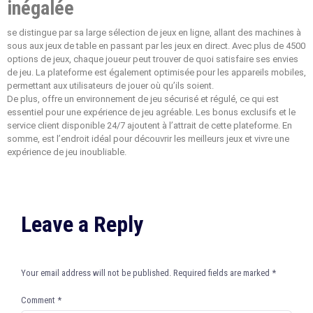
inégalée
se distingue par sa large sélection de jeux en ligne, allant des machines à
sous aux jeux de table en passant par les jeux en direct. Avec plus de 4500
options de jeux, chaque joueur peut trouver de quoi satisfaire ses envies
de jeu. La plateforme est également optimisée pour les appareils mobiles,
permettant aux utilisateurs de jouer où qu’ils soient.
De plus, offre un environnement de jeu sécurisé et régulé, ce qui est
essentiel pour une expérience de jeu agréable. Les bonus exclusifs et le
service client disponible 24/7 ajoutent à l’attrait de cette plateforme. En
somme, est l’endroit idéal pour découvrir les meilleurs jeux et vivre une
expérience de jeu inoubliable.
Leave a Reply
Your email address will not be published.
Required fields are marked
*
Comment
*