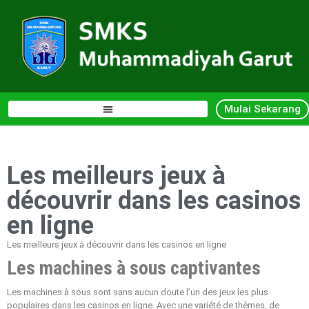
Mulai Sekarang
Les meilleurs jeux à
découvrir dans les casinos
en ligne
Les meilleurs jeux à découvrir dans les casinos en ligne
Les machines à sous captivantes
Les machines à sous sont sans aucun doute l’un des jeux les plus
populaires dans les casinos en ligne. Avec une variété de thèmes, de