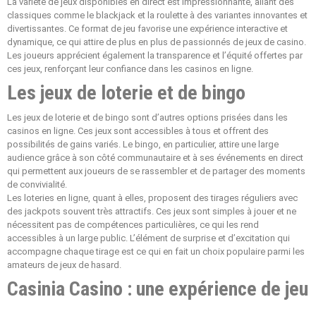
La variété de jeux disponibles en direct est impressionnante, allant des
classiques comme le blackjack et la roulette à des variantes innovantes et
divertissantes. Ce format de jeu favorise une expérience interactive et
dynamique, ce qui attire de plus en plus de passionnés de jeux de casino.
Les joueurs apprécient également la transparence et l’équité offertes par
ces jeux, renforçant leur confiance dans les casinos en ligne.
Les jeux de loterie et de bingo
Les jeux de loterie et de bingo sont d’autres options prisées dans les
casinos en ligne. Ces jeux sont accessibles à tous et offrent des
possibilités de gains variés. Le bingo, en particulier, attire une large
audience grâce à son côté communautaire et à ses événements en direct
qui permettent aux joueurs de se rassembler et de partager des moments
de convivialité.
Les loteries en ligne, quant à elles, proposent des tirages réguliers avec
des jackpots souvent très attractifs. Ces jeux sont simples à jouer et ne
nécessitent pas de compétences particulières, ce qui les rend
accessibles à un large public. L’élément de surprise et d’excitation qui
accompagne chaque tirage est ce qui en fait un choix populaire parmi les
amateurs de jeux de hasard.
Casinia Casino : une expérience de jeu