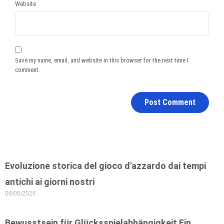
Website
Save my name, email, and website in this browser for the next time I
comment.
Evoluzione storica del gioco d'azzardo dai tempi
antichi ai giorni nostri
06/05/2026
Bewusstsein für Glücksspielabhängigkeit Ein