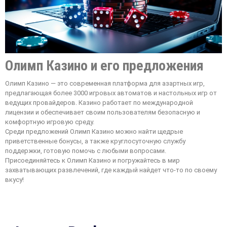
Олимп Казино и его предложения
Олимп Казино — это современная платформа для азартных игр,
предлагающая более 3000 игровых автоматов и настольных игр от
ведущих провайдеров. Казино работает по международной
лицензии и обеспечивает своим пользователям безопасную и
комфортную игровую среду.
Среди предложений Олимп Казино можно найти щедрые
приветственные бонусы, а также круглосуточную службу
поддержки, готовую помочь с любыми вопросами.
Присоединяйтесь к Олимп Казино и погружайтесь в мир
захватывающих развлечений, где каждый найдет что-то по своему
вкусу!