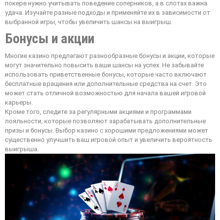
покере нужно учитывать поведение соперников, а в слотах важна
удача. Изучайте разные подходы и применяйте их в зависимости от
выбранной игры, чтобы увеличить шансы на выигрыш.
Бонусы и акции
Многие казино предлагают разнообразные бонусы и акции, которые
могут значительно повысить ваши шансы на успех. Не забывайте
использовать приветственные бонусы, которые часто включают
бесплатные вращения или дополнительные средства на счет. Это
может стать отличной возможностью для начала вашей игровой
карьеры.
Кроме того, следите за регулярными акциями и программами
лояльности, которые позволяют зарабатывать дополнительные
призы и бонусы. Выбор казино с хорошими предложениями может
существенно улучшить ваш игровой опыт и увеличить вероятность
выигрыша.