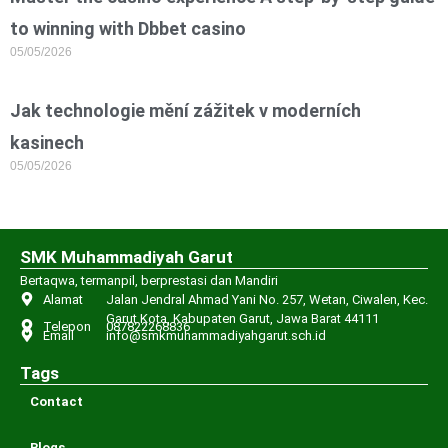
to winning with Dbbet casino
05/05/2026
Jak technologie mění zážitek v moderních
kasinech
05/05/2026
SMK Muhammadiyah Garut
Bertaqwa, termanpil, berprestasi dan Mandiri
Alamat
Jalan Jendral Ahmad Yani No. 257, Wetan, Ciwalen, Kec.
Garut Kota, Kabupaten Garut, Jawa Barat 44111
Telepon
087822268836
Email
info@smkmuhammadiyahgarut.sch.id
Tags
Contact
Blogs