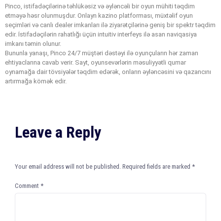
Pinco, istifadəçilərinə təhlükəsiz və əyləncəli bir oyun mühiti təqdim
etməyə həsr olunmuşdur. Onlayn kazino platforması, müxtəlif oyun
seçimləri və canlı dealer imkanları ilə ziyarətçilərinə geniş bir spektr təqdim
edir. İstifadəçilərin rahatlığı üçün intuitiv interfeys ilə asan naviqasiya
imkanı təmin olunur.
Bununla yanaşı, Pinco 24/7 müştəri dəstəyi ilə oyunçuların hər zaman
ehtiyaclarına cavab verir. Sayt, oyunsevərlərin məsuliyyətli qumar
oynamağa dair tövsiyələr təqdim edərək, onların əyləncəsini və qazancını
artırmağa kömək edir.
Leave a Reply
Your email address will not be published.
Required fields are marked
*
Comment
*