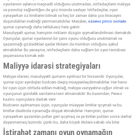
oyunlarının əyləncə məqsədli olduğunu unutmadan, istifadəçilərin maliyyə
və psixoloji sağlamlığını da göz önündə saxlayır. İstifadəçilər, oyun
oynayarkən öz limitlərini bilməli və heç bir zaman daha çox itirəcəyini
düşündükləri məbləği yatırmamalıdırlar. Məsələn,
казино pinco онлайн
qumar oynamağı daha təhlükəsiz hala gətirir.
Məsuliyyətli qumar, həmçinin risklərin düzgün qiymətləndirilməsi deməkdir.
Oyunçular, qumar oyunlarının bir şans oyunu olduğunu unutmamalı və
qazanmağı gözlədikləri qədər itkilərin də mümkün olduğunu qəbul
etməlidirlər. Bu yanaşma, istifadəçilərin daha sağlam bir oyun təcrübəsi
yaşamasına kömək edir.
Maliyyə idarəsi strategiyaları
Maliyyə idarəsi, məsuliyyətli qumarın ayrılmaz bir hissəsidir. Oyunçular,
qumar üçün ayırdıqları büdcəni dəqiq müəyyənləşdirməlidirlər. Hər hansı
bir oyun üçün istifadə edilən məbləğ, maliyyə vəziyyətinə uyğun olmalı və
oyunçunun gündəlik xərclərinə təsir etməməlidir. Bu baxımdan, Pинко
kazino oyunçulara dəstək verir.
Büdcənin aşılmaması üçün, oyunçular müəyyən limitlər qoymalı və bu
limitlər daxilində oynamağa diqqət etməlidirlər. Həmçinin, qumar
oynayarkən qazanılan pulları geri qoymaq və ya itirilən puldan sonra dərhal
dayanmamaq lazımdır, çünki bu, daha böyük itkilərə səbəb ola bilər.
İstirahət zamanı oyun oynamağın