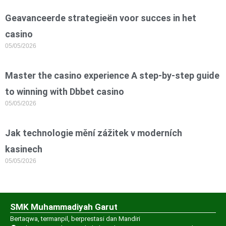
Geavanceerde strategieën voor succes in het
casino
05/05/2026
Master the casino experience A step-by-step guide
to winning with Dbbet casino
05/05/2026
Jak technologie mění zážitek v moderních
kasinech
05/05/2026
SMK Muhammadiyah Garut
Bertaqwa, termanpil, berprestasi dan Mandiri