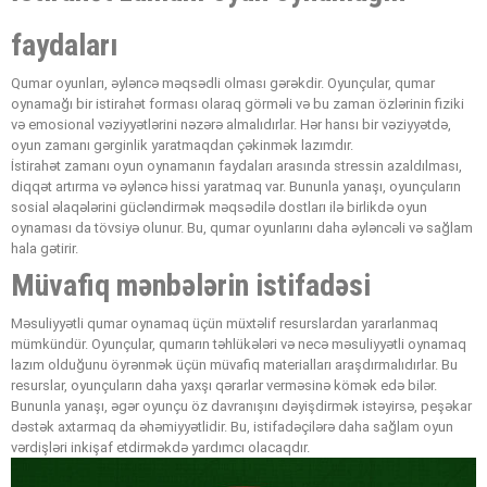
faydaları
Qumar oyunları, əyləncə məqsədli olması gərəkdir. Oyunçular, qumar
oynamağı bir istirahət forması olaraq görməli və bu zaman özlərinin fiziki
və emosional vəziyyətlərini nəzərə almalıdırlar. Hər hansı bir vəziyyətdə,
oyun zamanı gərginlik yaratmaqdan çəkinmək lazımdır.
İstirahət zamanı oyun oynamanın faydaları arasında stressin azaldılması,
diqqət artırma və əyləncə hissi yaratmaq var. Bununla yanaşı, oyunçuların
sosial əlaqələrini gücləndirmək məqsədilə dostları ilə birlikdə oyun
oynaması da tövsiyə olunur. Bu, qumar oyunlarını daha əyləncəli və sağlam
hala gətirir.
Müvafiq mənbələrin istifadəsi
Məsuliyyətli qumar oynamaq üçün müxtəlif resurslardan yararlanmaq
mümkündür. Oyunçular, qumarın təhlükələri və necə məsuliyyətli oynamaq
lazım olduğunu öyrənmək üçün müvafiq materialları araşdırmalıdırlar. Bu
resurslar, oyunçuların daha yaxşı qərarlar verməsinə kömək edə bilər.
Bununla yanaşı, əgər oyunçu öz davranışını dəyişdirmək istəyirsə, peşəkar
dəstək axtarmaq da əhəmiyyətlidir. Bu, istifadəçilərə daha sağlam oyun
vərdişləri inkişaf etdirməkdə yardımcı olacaqdır.