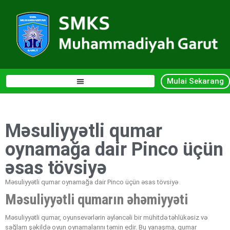
Mulai Sekarang
Məsuliyyətli qumar
oynamağa dair Pinco üçün
əsas tövsiyə
Məsuliyyətli qumar oynamağa dair Pinco üçün əsas tövsiyə
Məsuliyyətli qumarın əhəmiyyəti
Məsuliyyətli qumar, oyunsevərlərin əyləncəli bir mühitdə təhlükəsiz və
sağlam şəkildə oyun oynamalarını təmin edir. Bu yanaşma, qumar