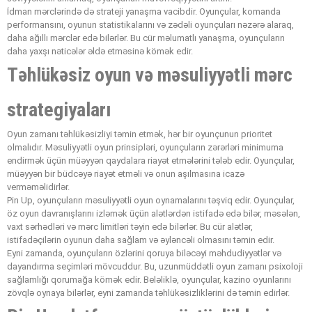
İdman mərclərində də strateji yanaşma vacibdir. Oyunçular, komanda
performansını, oyunun statistikalarını və zədəli oyunçuları nəzərə alaraq,
daha ağıllı mərclər edə bilərlər. Bu cür məlumatlı yanaşma, oyunçuların
daha yaxşı nəticələr əldə etməsinə kömək edir.
Təhlükəsiz oyun və məsuliyyətli mərc
strategiyaları
Oyun zamanı təhlükəsizliyi təmin etmək, hər bir oyunçunun prioritet
olmalıdır. Məsuliyyətli oyun prinsipləri, oyunçuların zərərləri minimuma
endirmək üçün müəyyən qaydalara riayət etmələrini tələb edir. Oyunçular,
müəyyən bir büdcəyə riayət etməli və onun aşılmasına icazə
verməməlidirlər.
Pin Up, oyunçuların məsuliyyətli oyun oynamalarını təşviq edir. Oyunçular,
öz oyun davranışlarını izləmək üçün alətlərdən istifadə edə bilər, məsələn,
vaxt sərhədləri və mərc limitləri təyin edə bilərlər. Bu cür alətlər,
istifadəçilərin oyunun daha sağlam və əyləncəli olmasını təmin edir.
Eyni zamanda, oyunçuların özlərini qoruya biləcəyi məhdudiyyətlər və
dayandırma seçimləri mövcuddur. Bu, uzunmüddətli oyun zamanı psixoloji
sağlamlığı qorumağa kömək edir. Beləliklə, oyunçular, kazino oyunlarını
zövqlə oynaya bilərlər, eyni zamanda təhlükəsizliklərini də təmin edirlər.