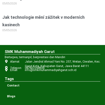
05/05/2026
Jak technologie mění zážitek v moderních
kasinech
05/05/2026
SMK Muhammadiyah Garut
Bertaqwa, termanpil, berprestasi dan Mandiri
Alamat
Jalan Jendral Ahmad Yani No. 257, Wetan, Ciwalen, Kec.
Garut Kota, Kabupaten Garut, Jawa Barat 44111
Telepon
087822268836
Email
info@smkmuhammadiyahgarut.sch.id
Tags
Contact
Blogs