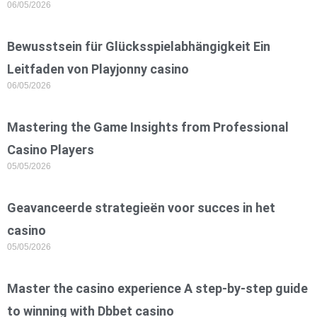
06/05/2026
Bewusstsein für Glücksspielabhängigkeit Ein
Leitfaden von Playjonny casino
06/05/2026
Mastering the Game Insights from Professional
Casino Players
05/05/2026
Geavanceerde strategieën voor succes in het
casino
05/05/2026
Master the casino experience A step-by-step guide
to winning with Dbbet casino