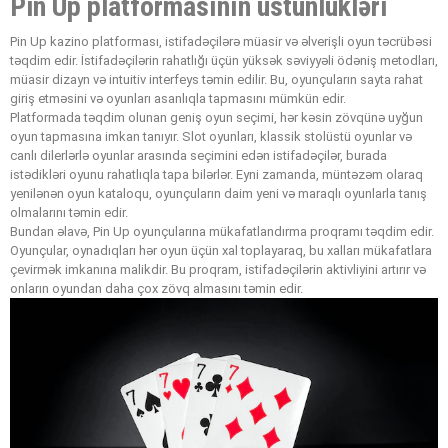
Pin Up platformasının üstünlükləri
Pin Up kazino platforması, istifadəçilərə müasir və əlverişli oyun təcrübəsi
təqdim edir. İstifadəçilərin rahatlığı üçün yüksək səviyyəli ödəniş metodları,
müasir dizayn və intuitiv interfeys təmin edilir. Bu, oyunçuların sayta rahat
giriş etməsini və oyunları asanlıqla tapmasını mümkün edir.
Platformada təqdim olunan geniş oyun seçimi, hər kəsin zövqünə uyğun
oyun tapmasına imkan tanıyır. Slot oyunları, klassik stolüstü oyunlar və
canlı dilerlərlə oyunlar arasında seçimini edən istifadəçilər, burada
istədikləri oyunu rahatlıqla tapa bilərlər. Eyni zamanda, müntəzəm olaraq
yenilənən oyun kataloqu, oyunçuların daim yeni və maraqlı oyunlarla tanış
olmalarını təmin edir.
Bundan əlavə, Pin Up oyunçularına mükafatlandırma proqramı təqdim edir.
Oyunçular, oynadıqları hər oyun üçün xal toplayaraq, bu xalları mükafatlara
çevirmək imkanına malikdir. Bu proqram, istifadəçilərin aktivliyini artırır və
onların oyundan daha çox zövq almasını təmin edir.