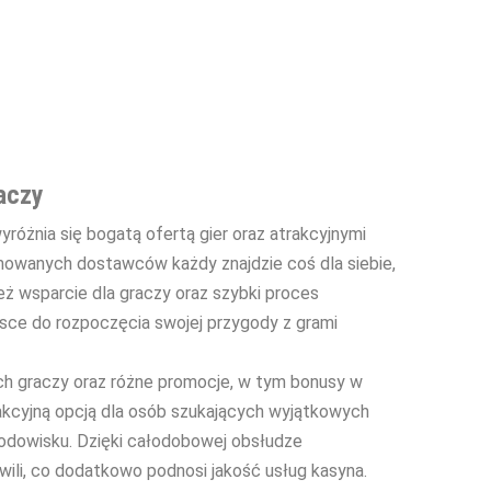
raczy
różnia się bogatą ofertą gier oraz atrakcyjnymi
mowanych dostawców każdy znajdzie coś dla siebie,
ież wsparcie dla graczy oraz szybki proces
ejsce do rozpoczęcia swojej przygody z grami
ch graczy oraz różne promocje, w tym bonusy w
trakcyjną opcją dla osób szukających wyjątkowych
dowisku. Dzięki całodobowej obsłudze
ili, co dodatkowo podnosi jakość usług kasyna.