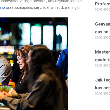
 losowości. Z tego powodu, aby uzyskać lepsze
Profess
ino
oraz zaznajomić się z różnymi rodzajami gier
05/05/202
Geavan
casino
05/05/202
Master 
guide t
05/05/202
Jak te
kasine
05/05/202