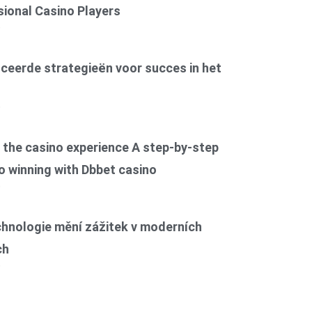
ional Casino Players
6
ceerde strategieën voor succes in het
6
the casino experience A step-by-step
o winning with Dbbet casino
6
chnologie mění zážitek v moderních
ch
6