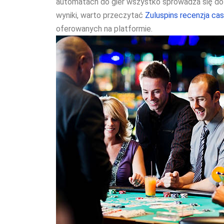
automatach do gier wszystko sprowadza się do
wyniki, warto przeczytać
Zuluspins recenzja cas
oferowanych na platformie.