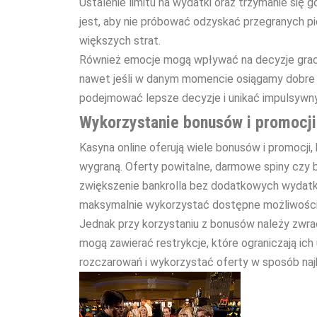
Ustalenie limitu na wydatki oraz trzymanie się
jest, aby nie próbować odzyskać przegranych pi
większych strat.
Również emocje mogą wpływać na decyzje gracz
nawet jeśli w danym momencie osiągamy dobre 
podejmować lepsze decyzje i unikać impulsywny
Wykorzystanie bonusów i promocji
Kasyna online oferują wiele bonusów i promocji
wygraną. Oferty powitalne, darmowe spiny czy
zwiększenie bankrolla bez dodatkowych wydatk
maksymalnie wykorzystać dostępne możliwości
Jednak przy korzystaniu z bonusów należy zwrac
mogą zawierać restrykcje, które ograniczają ich
rozczarowań i wykorzystać oferty w sposób najb