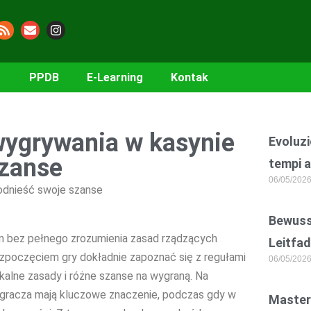
PPDB
E-Learning
Kontak
 wygrywania w kasynie
Evoluzi
szanse
tempi a
06/05/202
podnieść swoje szanse
Bewusst
m bez pełnego zrozumienia zasad rządzących
Leitfad
ozpoczęciem gry dokładnie zapoznać się z regułami
06/05/202
kalne zasady i różne szanse na wygraną. Na
ci gracza mają kluczowe znaczenie, podczas gdy w
Master