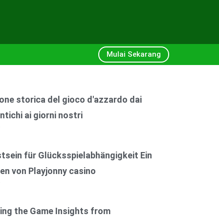
Mulai Sekarang
one storica del gioco d'azzardo dai
ntichi ai giorni nostri
6
sein für Glücksspielabhängigkeit Ein
en von Playjonny casino
6
ing the Game Insights from