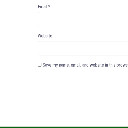
Email
*
Website
Save my name, email, and website in this brows