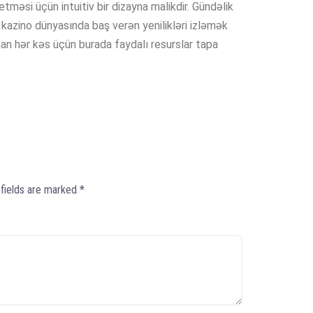
tməsi üçün intuitiv bir dizayna malikdir. Gündəlik
 kazino dünyasında baş verən yenilikləri izləmək
nan hər kəs üçün burada faydalı resurslar tapa
 fields are marked
*