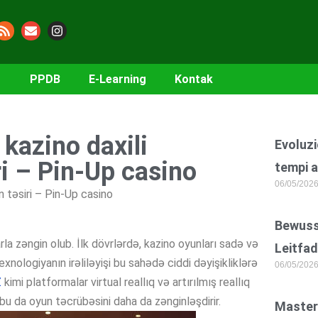
PPDB
E-Learning
Kontak
kazino daxili
Evoluzi
ri – Pin-Up casino
tempi a
06/05/202
n təsiri – Pin-Up casino
Bewusst
rla zəngin olub. İlk dövrlərdə, kazino oyunları sadə və
Leitfad
exnologiyanın irəliləyişi bu sahədə ciddi dəyişikliklərə
06/05/202
Z
kimi platformalar virtual reallıq və artırılmış reallıq
 bu da oyun təcrübəsini daha da zənginləşdirir.
Master