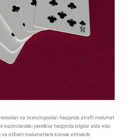
vasiyaları və texnologiyaları haqqında ətraflı məlumat
r kazinolardakı yeniliklər haqqında bilgilər əldə edə
q və etibarlı məlumatlarla kömək etməkdir.