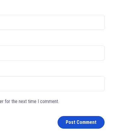
er for the next time I comment.