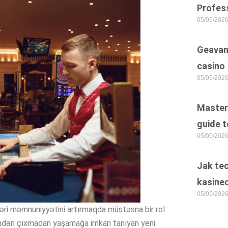
Profess
05/05/202
Geavan
casino
05/05/202
Master 
guide t
05/05/202
Jak te
kasine
05/05/202
ştəri məmnuniyyətini artırmaqda müstəsna bir rol
ərindən çıxmadan yaşamağa imkan tanıyan yeni