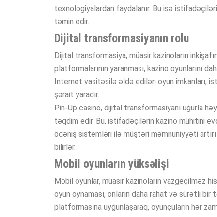
texnologiyalardan faydalanır. Bu isə istifadəçil
təmin edir.
Dijital transformasiyanın rolu
Dijital transformasiya, müasir kazinoların inkişafı
platformalarının yaranması, kazino oyunlarını da
İnternet vasitəsilə əldə edilən oyun imkanları, i
şərait yaradır.
Pin-Up casino, dijital transformasiyanı uğurla hə
təqdim edir. Bu, istifadəçilərin kazino mühitini 
ödəniş sistemləri ilə müştəri məmnuniyyəti artırıl
bilirlər.
Mobil oyunların yüksəlişi
Mobil oyunlar, müasir kazinoların vazgeçilməz hiss
oyun oynaması, onların daha rahat və sürətli bir 
platformasına uyğunlaşaraq, oyunçuların hər zam