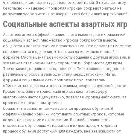
что обеспечивает защиту данных пользователей. Это делает игру
безопасной и надежной, позволяя игрокам сосредоточиться на
получении удовольствия от азартных игр без лишних переживаний.
Социальные аспекты азартных игр
Азартные игры в оффлайн-казино часто имеют ярко выраженный
социальный аспект. Множество игроков собираются вместе,
общаются и делятся своими впечатлениями. Это создает атмосферу
соперничества и единения, что не всегда возможно в онлайн-
формате. Многие ценят возможность общения с другими игроками, и
это может стать важным фактором при выборе места для игры.
Тем не менее, онлайн-казино, такие как Пинко казино, предлагают
различные способы взаимодействия между игроками. Чаты,
форумы и социальные сети позволяют пользователям
обмениваться опытом и впечатлениями, сохраняя дух сообщества.
Кроме того, живые трансляции игр создают атмосферу,
аналогичную настоящему казино, позволяя игрокам наблюдать за
процессом в реальном времени.
Социальные аспекты также касаются процесса обучения. В
оффлайн-казино новички могут найти опытных игроков, которые
поделятся советами и стратегиями. В онлайн-казино есть
множество обучающих материалов и видеогидов, что делает
процесс обучения доступным для каждого, вне зависимости от