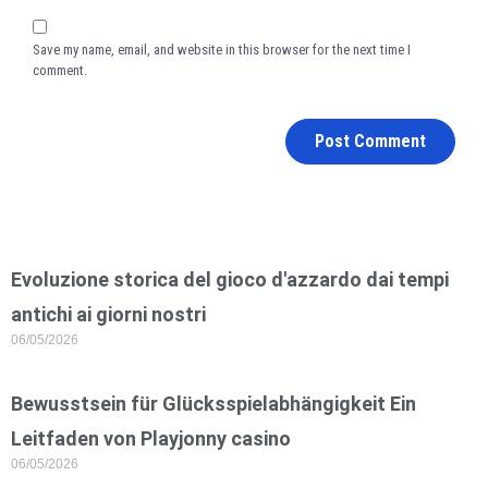
Save my name, email, and website in this browser for the next time I
comment.
Evoluzione storica del gioco d'azzardo dai tempi
antichi ai giorni nostri
06/05/2026
Bewusstsein für Glücksspielabhängigkeit Ein
Leitfaden von Playjonny casino
06/05/2026