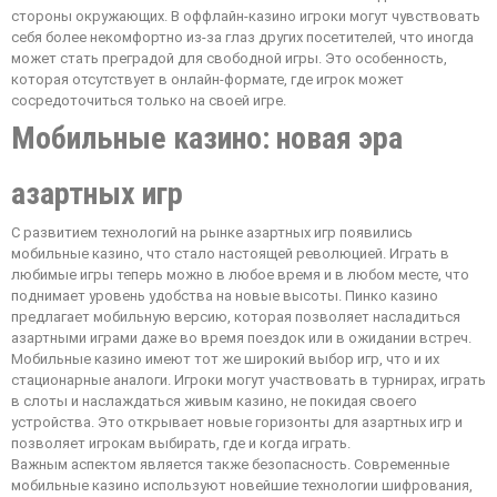
стороны окружающих. В оффлайн-казино игроки могут чувствовать
себя более некомфортно из-за глаз других посетителей, что иногда
может стать преградой для свободной игры. Это особенность,
которая отсутствует в онлайн-формате, где игрок может
сосредоточиться только на своей игре.
Мобильные казино: новая эра
азартных игр
С развитием технологий на рынке азартных игр появились
мобильные казино, что стало настоящей революцией. Играть в
любимые игры теперь можно в любое время и в любом месте, что
поднимает уровень удобства на новые высоты. Пинко казино
предлагает мобильную версию, которая позволяет насладиться
азартными играми даже во время поездок или в ожидании встреч.
Мобильные казино имеют тот же широкий выбор игр, что и их
стационарные аналоги. Игроки могут участвовать в турнирах, играть
в слоты и наслаждаться живым казино, не покидая своего
устройства. Это открывает новые горизонты для азартных игр и
позволяет игрокам выбирать, где и когда играть.
Важным аспектом является также безопасность. Современные
мобильные казино используют новейшие технологии шифрования,