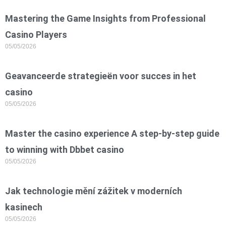
Mastering the Game Insights from Professional
Casino Players
05/05/2026
Geavanceerde strategieën voor succes in het
casino
05/05/2026
Master the casino experience A step-by-step guide
to winning with Dbbet casino
05/05/2026
Jak technologie mění zážitek v moderních
kasinech
05/05/2026