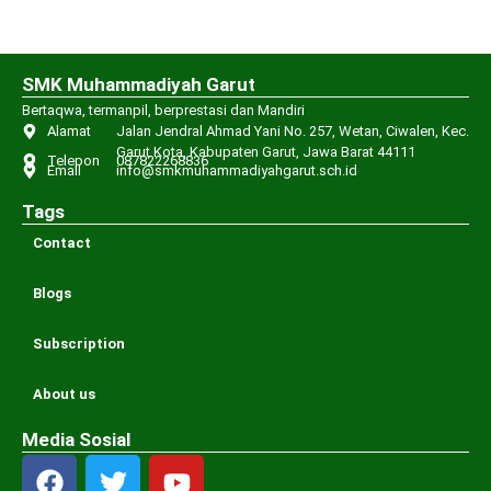
SMK Muhammadiyah Garut
Bertaqwa, termanpil, berprestasi dan Mandiri
Alamat
Jalan Jendral Ahmad Yani No. 257, Wetan, Ciwalen, Kec.
Garut Kota, Kabupaten Garut, Jawa Barat 44111
Telepon
087822268836
Email
info@smkmuhammadiyahgarut.sch.id
Tags
Contact
Blogs
Subscription
About us
Media Sosial