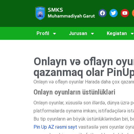
Profil
Jurusan
Kegiatan
Onlayn və oflayn oyu
qazanmaq olar PinU
Onlayn və oflayn oyunlar Harada daha çox qazan
Onlayn oyunların üstünlükləri
Onlayn oyunlar, xüsusilə son illərdə, dünya üzrə 
platformalarda oynama imkanı, istifadəçilərə ist
Bu tip oyunların ən böyük üstünlüklərindən biri, 
Pin Up AZ rəsmi sayt
vasitəsilə yeni oyunlar öy