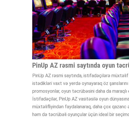
PinUp AZ rəsmi saytında oyun təcr
PinUp AZ rəsmi saytında, istifadəçilərə müxtəlif
istədikləri vaxt və yerdə oynayaraq öz şanslarını
promosyonlar, oyun təcrübəsini daha da maraqlı e
İstifadəçilər, PinUp AZ vasitəsilə oyun dünyasına 
müxtəlifliyindən faydalanaraq, daha çox qazanc ə
həm də təcrübəli oyunçular üçün ideal bir seçimd