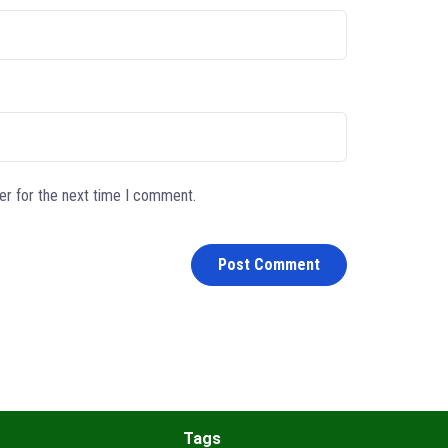
er for the next time I comment.
Tags