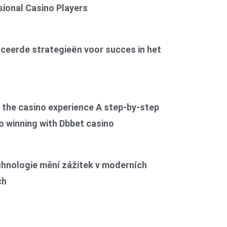
ional Casino Players
6
ceerde strategieën voor succes in het
6
the casino experience A step-by-step
o winning with Dbbet casino
6
chnologie mění zážitek v moderních
ch
6