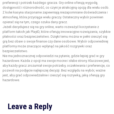
preferencji i potrzeb każdego gracza. Gry online oferują wygodę,
dostępność i różnorodność, co czyni je atrakcyjną opcją dla wielu osób.
Z kolei kasyna stacjonarne zapewniają niezapomniane doświadczenia i
atmosferę, która przyciąga wielu graczy. Ostateczny wybór powinien
opierać się na tym, czego szuka dany gracz.
Jeżeli decydujesz się na gry online, warto rozważyć korzystanie z
platform takich jak PlayID, które oferują innowacyjne rozwiązania, szybkie
płatności oraz bezpieczeństwo. Dzięki temu można w pełni cieszyć się
grą bez obaw o swoje finanse czy dane osobowe. Wybór odpowiedniej
platformy może znacząco wpłynąć na jakość rozgrywki oraz
bezpieczeństwo.
Nie ma jednoznacznej odpowiedzi na pytanie, gdzie lepiej grać w gry
hazardowe. Każda z opcji ma swoje mocne i słabe strony. Kluczowe jest,
aby każdy gracz zrozumiał swoje potrzeby, oczekiwania i preferencje, co
pozwoli na podjęcie najlepszej decyzji. Bez względu na wybór, ważne
jest, aby grać odpowiedzialnie i cieszyć się rozrywką, jaką oferują gry
hazardowe.
Leave a Reply