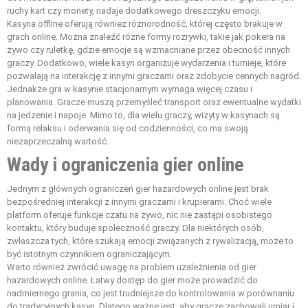
ruchy kart czy monety, nadaje dodatkowego dreszczyku emocji.
Kasyna offline oferują również różnorodność, której często brakuje w
grach online. Można znaleźć różne formy rozrywki, takie jak pokera na
żywo czy ruletkę, gdzie emocje są wzmacniane przez obecność innych
graczy. Dodatkowo, wiele kasyn organizuje wydarzenia i turnieje, które
pozwalają na interakcję z innymi graczami oraz zdobycie cennych nagród.
Jednakże gra w kasynie stacjonarnym wymaga więcej czasu i
planowania. Gracze muszą przemyśleć transport oraz ewentualne wydatki
na jedzenie i napoje. Mimo to, dla wielu graczy, wizyty w kasynach są
formą relaksu i oderwania się od codzienności, co ma swoją
niezaprzeczalną wartość.
Wady i ograniczenia gier online
Jednym z głównych ograniczeń gier hazardowych online jest brak
bezpośredniej interakcji z innymi graczami i krupierami. Choć wiele
platform oferuje funkcje czatu na żywo, nic nie zastąpi osobistego
kontaktu, który buduje społeczność graczy. Dla niektórych osób,
zwłaszcza tych, które szukają emocji związanych z rywalizacją, może to
być istotnym czynnikiem ograniczającym.
Warto również zwrócić uwagę na problem uzależnienia od gier
hazardowych online. Łatwy dostęp do gier może prowadzić do
nadmiernego grania, co jest trudniejsze do kontrolowania w porównaniu
do tradycyjnych kasyn. Dlatego ważne jest, aby gracze zachowali umiar i