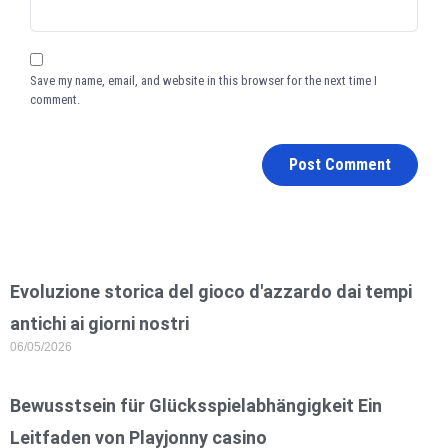
Save my name, email, and website in this browser for the next time I
comment.
Evoluzione storica del gioco d'azzardo dai tempi
antichi ai giorni nostri
06/05/2026
Bewusstsein für Glücksspielabhängigkeit Ein
Leitfaden von Playjonny casino