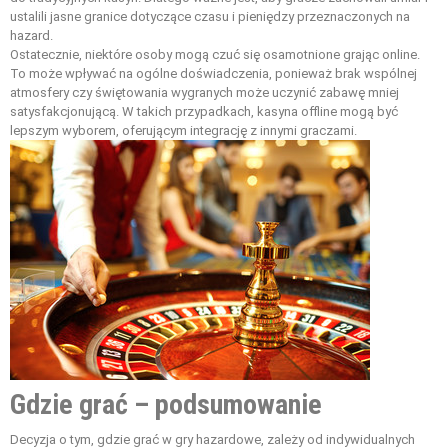
ustalili jasne granice dotyczące czasu i pieniędzy przeznaczonych na
hazard.
Ostatecznie, niektóre osoby mogą czuć się osamotnione grając online.
To może wpływać na ogólne doświadczenia, ponieważ brak wspólnej
atmosfery czy świętowania wygranych może uczynić zabawę mniej
satysfakcjonującą. W takich przypadkach, kasyna offline mogą być
lepszym wyborem, oferującym integrację z innymi graczami.
Gdzie grać – podsumowanie
Decyzja o tym, gdzie grać w gry hazardowe, zależy od indywidualnych