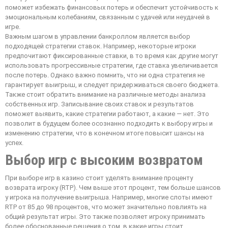
поможет избежать финансовых потерь и обеспечит устойчивость к
эмоциональным колебаниям, связанным с удачей или неудачей в
игре.
Важным шагом в управлении банкроллом является выбор
подходящей стратегии ставок. Например, некоторые игроки
предпочитают фиксированные ставки, в то время как другие могут
использовать прогрессивные стратегии, где ставка увеличивается
после потерь. Однако важно помнить, что ни одна стратегия не
гарантирует выигрыш, и следует придерживаться своего бюджета.
Также стоит обратить внимание на различные методы анализа
собственных игр. Записывание своих ставок и результатов
поможет выявить, какие стратегии работают, а какие — нет. Это
позволит в будущем более осознанно подходить к выбору игры и
изменению стратегии, что в конечном итоге повысит шансы на
успех.
Выбор игр с высоким возвратом
При выборе игр в казино стоит уделять внимание проценту
возврата игроку (RTP). Чем выше этот процент, тем больше шансов
у игрока на получение выигрыша. Например, многие слоты имеют
RTP от 85 до 98 процентов, что может значительно повлиять на
общий результат игры. Это также позволяет игроку принимать
более обоснованные решения о том, в какие игры стоит