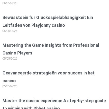
06/05/2026
Bewusstsein für Glücksspielabhängigkeit Ein
Leitfaden von Playjonny casino
06/05/2026
Mastering the Game Insights from Professional
Casino Players
05/05/2026
Geavanceerde strategieën voor succes in het
casino
05/05/2026
Master the casino experience A step-by-step guide
to winning with Dbbet casino