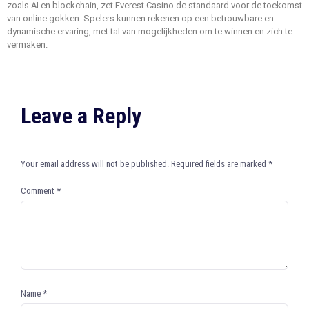
zoals AI en blockchain, zet Everest Casino de standaard voor de toekomst
van online gokken. Spelers kunnen rekenen op een betrouwbare en
dynamische ervaring, met tal van mogelijkheden om te winnen en zich te
vermaken.
Leave a Reply
Your email address will not be published.
Required fields are marked
*
Comment
*
Name
*