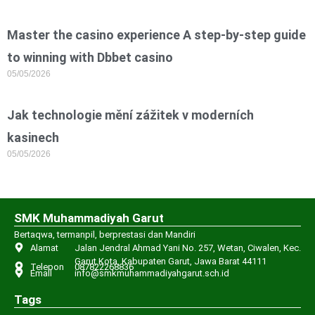
Master the casino experience A step-by-step guide
to winning with Dbbet casino
05/05/2026
Jak technologie mění zážitek v moderních
kasinech
05/05/2026
SMK Muhammadiyah Garut
Bertaqwa, termanpil, berprestasi dan Mandiri
Alamat
Jalan Jendral Ahmad Yani No. 257, Wetan, Ciwalen, Kec.
Garut Kota, Kabupaten Garut, Jawa Barat 44111
Telepon
087822268836
Email
info@smkmuhammadiyahgarut.sch.id
Tags