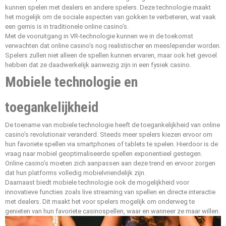
kunnen spelen met dealers en andere spelers. Deze technologie maakt
het mogelijk om de sociale aspecten van gokken te verbeteren, wat vaak
een gemis is in traditionele online casino’s.
Met de vooruitgang in VR-technologie kunnen we in de toekomst
verwachten dat online casino’s nog realistischer en meeslepender worden.
Spelers zullen niet alleen de spellen kunnen ervaren, maar ook het gevoel
hebben dat ze daadwerkelijk aanwezig zijn in een fysiek casino.
Mobiele technologie en
toegankelijkheid
De toename van mobiele technologie heeft de toegankelijkheid van online
casino’s revolutionair veranderd. Steeds meer spelers kiezen ervoor om
hun favoriete spellen via smartphones of tablets te spelen. Hierdoor is de
vraag naar mobiel geoptimaliseerde spellen exponentieel gestegen.
Online casino’s moeten zich aanpassen aan deze trend en ervoor zorgen
dat hun platforms volledig mobielvriendelijk zijn.
Daarnaast biedt mobiele technologie ook de mogelijkheid voor
innovatieve functies zoals live streaming van spellen en directe interactie
met dealers. Dit maakt het voor spelers mogelijk om onderweg te
genieten van hun favoriete casinospellen, waar en wanneer ze maar willen.