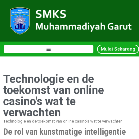
Mulai Sekarang
Technologie en de
toekomst van online
casino's wat te
verwachten
Technologie en de toekomst van online casino's wat te verwachten
De rol van kunstmatige intelligentie