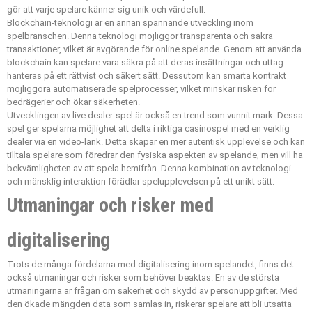
gör att varje spelare känner sig unik och värdefull.
Blockchain-teknologi är en annan spännande utveckling inom
spelbranschen. Denna teknologi möjliggör transparenta och säkra
transaktioner, vilket är avgörande för online spelande. Genom att använda
blockchain kan spelare vara säkra på att deras insättningar och uttag
hanteras på ett rättvist och säkert sätt. Dessutom kan smarta kontrakt
möjliggöra automatiserade spelprocesser, vilket minskar risken för
bedrägerier och ökar säkerheten.
Utvecklingen av live dealer-spel är också en trend som vunnit mark. Dessa
spel ger spelarna möjlighet att delta i riktiga casinospel med en verklig
dealer via en video-länk. Detta skapar en mer autentisk upplevelse och kan
tilltala spelare som föredrar den fysiska aspekten av spelande, men vill ha
bekvämligheten av att spela hemifrån. Denna kombination av teknologi
och mänsklig interaktion förädlar spelupplevelsen på ett unikt sätt.
Utmaningar och risker med
digitalisering
Trots de många fördelarna med digitalisering inom spelandet, finns det
också utmaningar och risker som behöver beaktas. En av de största
utmaningarna är frågan om säkerhet och skydd av personuppgifter. Med
den ökade mängden data som samlas in, riskerar spelare att bli utsatta