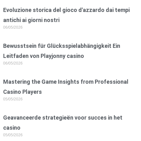
Evoluzione storica del gioco d'azzardo dai tempi
antichi ai giorni nostri
06/05/2026
Bewusstsein für Glücksspielabhängigkeit Ein
Leitfaden von Playjonny casino
06/05/2026
Mastering the Game Insights from Professional
Casino Players
05/05/2026
Geavanceerde strategieën voor succes in het
casino
05/05/2026