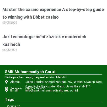
Master the casino experience A step-by-step guide
to winning with Dbbet casino
05/05/2026
Jak technologie mění zážitek v moderních
kasinech
05/05/2026
SMK Muhammadiyah Garut
Bertaqwa, termanpil, berprestasi dan Mandiri
Alamat
Jalan Jendral Ahmad Yani No. 257, Wetan, Ciwalen, Kec.
Garut Kota, Kabupaten Garut, Jawa Barat 44111
Telepon
087822268836
Email
info@smkmuhammadiyahgarut.sch.id
Tags
Contact