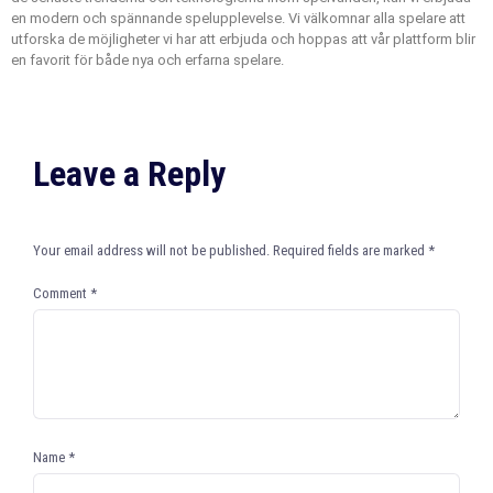
en modern och spännande spelupplevelse. Vi välkomnar alla spelare att
utforska de möjligheter vi har att erbjuda och hoppas att vår plattform blir
en favorit för både nya och erfarna spelare.
Leave a Reply
Your email address will not be published.
Required fields are marked
*
Comment
*
Name
*