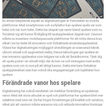
En annan betydande aspekt av digitaliseringen är framväxten av mobila
plattformar. Med smartphones och surfplattor kan spelare spela var som
helst och när som helst. Detta har skapat nya vanor bland spelare som nu
förväntar sig att kunna få tillgång till spelupplevelser dygnet runt. Casinon
måste nu investera i mobilanpassade plattformar för att möta dessa krav,
vilket i sin tur leder till innovation och förbättrade användarupplevelser.
Vidare har digitaliseringen möjliggjort utvecklingen av avancerad teknik
såsom virtuell och augmented reality. Dessa teknologier ger spelare en
mer immersiv upplevelse som tidigare var svår att åstadkomma. Tänk dig
att spela poker i en virtuell miljö där du kan se och interagera med andra
spelare som om ni vore på ett riktigt kasino. Detta inte bara förbättrar
spelupplevelsen utan kan också öka engagemanget och lojaliteten hos
spelare.
Förändrade vanor hos spelare
Digitalisering har också resulterat i en märkbar förändring av spelarnas
vanor. Med det stora utbudet av spel och plattformar har spelare blivit mer
selektiva med sina val. De har högre förväntningar på kvalitet och variation,
vilket gör att casinon måste anpassa sig och erbjuda innovativa lösningar