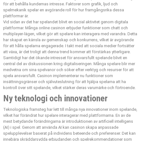
för att behålla kundernas intresse. Faktorer som grafik, ljud och
spelmekanik spelar en avgörande roll för hur framgångsrika dessa
plattformar är.
Vid sidan av det har spelandet blivit en social aktivitet genom digitala
plattformar. Många online casinon erbjuder funktioner som chatt och
multiplayer-lägen, vilket gör att spelare kan interagera med varandra. Detta
har skapat en känsla av gemenskap och konkurrens, vilket är avgörande
för att hålla spelarna engagerade. I takt med att sociala medier fortsätter
att växa, är det troligt att denna trend kommer att förstärkas ytterligare.
Samtidigt har det ökande intresset för ansvarsfullt spelande blivit en
central del av diskussionen kring digitaliseringen. Många spelare blir mer
medvetna om sina spelvanor och söker efter verktyg och resurser för att
spela ansvarsfullt. Casinon implementerar nu funktioner som
insättningsgränser och självuteslutning för att hjälpa spelarna att ha
kontroll över sitt spelande, vilket stärker deras varumärke och förtroende.
Ny teknologi och innovationer
Teknologiska framsteg har lett till många nya innovationer inom spelande,
vilket har förändrat hur spelare interagerar med plattformarna. En av de
mest betydande förändringarna är introduktionen av artificiell intelligens
(AI) i spel. Genom att använda AI kan casinon skapa anpassade
spelupplevelser baserat på individens beteende och preferenser. Det kan
innebära skräddarsydda erbjudanden och spelrekommendationer som