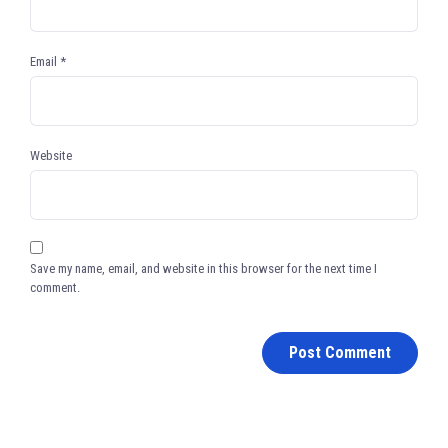
Email
*
Website
Save my name, email, and website in this browser for the next time I
comment.