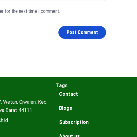
er for the next time I comment.
Tags
Contact
, Wetan, Ciwalen, Kec.
Blogs
awa Barat 44111
h.id
Subscription
About us