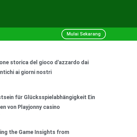
Mulai Sekarang
one storica del gioco d'azzardo dai
ntichi ai giorni nostri
6
sein für Glücksspielabhängigkeit Ein
en von Playjonny casino
6
ing the Game Insights from