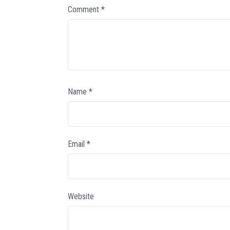
Comment
*
Name
*
Email
*
Website