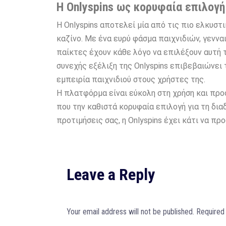
Η Onlyspins ως κορυφαία επιλογή
Η Onlyspins αποτελεί μία από τις πιο ελκυσ
καζίνο. Με ένα ευρύ φάσμα παιχνιδιών, γεννα
παίκτες έχουν κάθε λόγο να επιλέξουν αυτή 
συνεχής εξέλιξη της Onlyspins επιβεβαιώνει
εμπειρία παιχνιδιού στους χρήστες της.
Η πλατφόρμα είναι εύκολη στη χρήση και πρ
που την καθιστά κορυφαία επιλογή για τη δι
προτιμήσεις σας, η Onlyspins έχει κάτι να πρ
Leave a Reply
Your email address will not be published.
Required