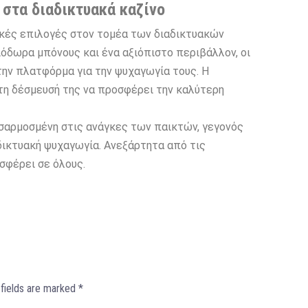
 στα διαδικτυακά καζίνο
τικές επιλογές στον τομέα των διαδικτυακών
ιόδωρα μπόνους και ένα αξιόπιστο περιβάλλον, οι
την πλατφόρμα για την ψυχαγωγία τους. Η
 τη δέσμευσή της να προσφέρει την καλύτερη
οσαρμοσμένη στις ανάγκες των παικτών, γεγονός
αδικτυακή ψυχαγωγία. Ανεξάρτητα από τις
οσφέρει σε όλους.
 fields are marked
*