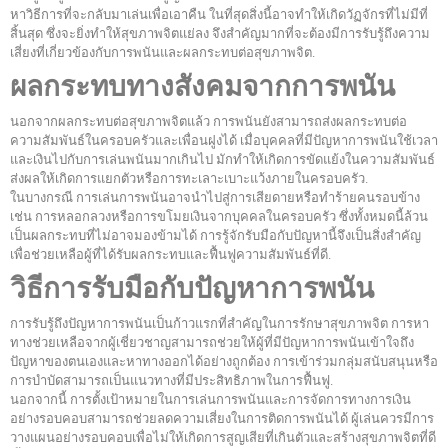
หาวิธีการที่จะกลับมาเล่นเพื่อเอาคืน ในที่สุดสิ่งนี้อาจทำให้เกิดวัฏจักรที่ไม่มีที่
สิ้นสุด ซึ่งจะยิ่งทำให้สุขภาพจิตแย่ลง จึงสำคัญมากที่จะต้องมีการรับรู้ถึงความ
เสี่ยงที่เกี่ยวข้องกับการพนันและผลกระทบต่อสุขภาพจิต.
ผลกระทบทางสังคมจากการพนัน
นอกจากผลกระทบต่อสุขภาพจิตแล้ว การพนันยังสามารถส่งผลกระทบต่อ
ความสัมพันธ์ในครอบครัวและเพื่อนฝูงได้ เมื่อบุคคลที่มีปัญหาการพนันใช้เวลา
และเงินไปกับการเล่นพนันมากเกินไป มักทำให้เกิดการขัดแย้งในความสัมพันธ์
ส่งผลให้เกิดการแยกตัวหรือการทะเลาะเบาะแว้งภายในครอบครัว.
ในบางกรณี การเล่นการพนันอาจนำไปสู่การเสียดายหรือทำร้ายคนรอบข้าง
เช่น การหลอกลวงหรือการขโมยเงินจากบุคคลในครอบครัว ซึ่งทั้งหมดนี้ล้วน
เป็นผลกระทบที่ไม่อาจมองข้ามได้ การรู้จักรับมือกับปัญหานี้จึงเป็นสิ่งสำคัญ
เพื่อช่วยเหลือผู้ที่ได้รับผลกระทบและฟื้นฟูความสัมพันธ์ที่ดี.
วิธีการรับมือกับปัญหาการพนัน
การรับรู้ถึงปัญหาการพนันเป็นก้าวแรกที่สำคัญในการรักษาสุขภาพจิต การหา
ทางช่วยเหลือจากผู้เชี่ยวชาญสามารถช่วยให้ผู้ที่มีปัญหาการพนันเข้าใจถึง
ปัญหาของตนเองและหาทางออกได้อย่างถูกต้อง การเข้าร่วมกลุ่มสนับสนุนหรือ
การบำบัดสามารถเป็นแนวทางที่มีประสิทธิภาพในการฟื้นฟู.
นอกจากนี้ การตั้งเป้าหมายในการเล่นการพนันและการจัดการทางการเงิน
อย่างรอบคอบสามารถช่วยลดความเสี่ยงในการติดการพนันได้ ผู้เล่นควรมีการ
วางแผนอย่างรอบคอบเพื่อไม่ให้เกิดการสูญเสียที่เกินตัวและสร้างสุขภาพจิตที่ดี