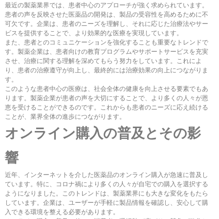
最近の製薬業界では、患者中心のアプローチが強く求められています。
患者の声を反映させた医薬品の開発は、製品の受容性を高めるために不
可欠です。企業は、患者のニーズを理解し、それに応じた治療法やサー
ビスを提供することで、より効果的な医療を実現しています。
また、患者とのコミュニケーションを強化することも重要なトレンドで
す。製薬企業は、患者向けの教育プログラムやサポートサービスを充実
させ、治療に関する理解を深めてもらう努力をしています。これによ
り、患者の治療遵守が向上し、最終的には治療効果の向上につながりま
す。
このような患者中心の医療は、社会全体の健康を向上させる要素でもあ
ります。製薬企業が患者の声を大切にすることで、より多くの人々が恩
恵を受けることができるのです。これからも患者のニーズに応え続ける
ことが、業界全体の進歩につながります。
オンライン購入の普及とその影
響
近年、インターネットを介した医薬品のオンライン購入が急速に普及し
ています。特に、コロナ禍により多くの人々が自宅での購入を選択する
ようになりました。このトレンドは、製薬業界にも大きな変化をもたら
しています。企業は、ユーザーが手軽に製品情報を確認し、安心して購
入できる環境を整える必要があります。