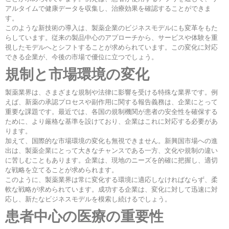
アルタイムで健康データを収集し、治療効果を確認することができま
す。
このような新技術の導入は、製薬企業のビジネスモデルにも変革をもた
らしています。従来の製品中心のアプローチから、サービスや体験を重
視したモデルへとシフトすることが求められています。この変化に対応
できる企業が、今後の市場で優位に立つでしょう。
規制と市場環境の変化
製薬業界は、さまざまな規制や法律に影響を受ける特殊な業界です。例
えば、新薬の承認プロセスや副作用に関する報告義務は、企業にとって
重要な課題です。最近では、各国の規制機関が患者の安全性を確保する
ために、より厳格な基準を設けており、企業はこれに対応する必要があ
ります。
加えて、国際的な市場環境の変化も無視できません。新興国市場への進
出は、製薬企業にとって大きなチャンスである一方、文化や規制の違い
に苦しむこともあります。企業は、現地のニーズを的確に把握し、適切
な戦略を立てることが求められます。
このように、製薬業界は常に変化する環境に適応しなければならず、柔
軟な戦略が求められています。成功する企業は、変化に対して迅速に対
応し、新たなビジネスモデルを模索し続けるでしょう。
患者中心の医療の重要性