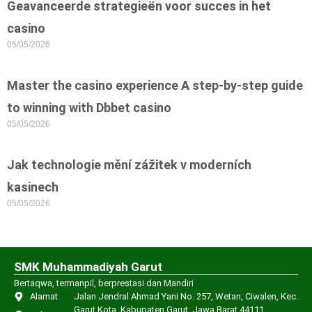
Geavanceerde strategieën voor succes in het
casino
05/05/2026
Master the casino experience A step-by-step guide
to winning with Dbbet casino
05/05/2026
Jak technologie mění zážitek v moderních
kasinech
05/05/2026
SMK Muhammadiyah Garut
Bertaqwa, termanpil, berprestasi dan Mandiri
Alamat
Jalan Jendral Ahmad Yani No. 257, Wetan, Ciwalen, Kec.
Garut Kota, Kabupaten Garut, Jawa Barat 44111