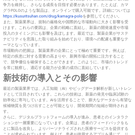
争力を維持し、さらなる成長を目指す必要があります。たとえば、カマ
グラPOLOのような製品は、オンラインで購入可能です。詳細については
https://kusuritsuhan.com/drug/kamagra-polo
を参照してください。
また、製薬業界は、規制の厳格化や国際的な市場動向に大きく影響を受
けます。これらの要因は、企業の戦略に直結し、新薬の開発速度や市場
投入のタイミングにも影響を及ぼします。最近では、製薬企業がサステ
ナビリティを意識した取り組みを始めており、環境への配慮も重要なテ
ーマとなっています。
市場動向の把握は、製薬業界の企業にとって極めて重要です。例えば、
特定の疾患に対する需要の高まりや、新興市場の開拓に注力すること
で、競争優位を確保することができます。このように、市場のトレンド
を常に観察し、適応する能力が企業の成功に直結しています。
新技術の導入とその影響
最近の製薬業界では、人工知能（AI）やビッグデータ解析が新しいトレン
ドとして注目されています。これらの技術は、新薬の発見や臨床試験の
効率化に寄与しています。AIを活用することで、膨大なデータから有望な
候補物質を見つけ出すことが可能となり、開発期間の短縮が期待されま
す。
さらに、デジタルプラットフォームの導入が進み、患者とのインタラク
ションが一層重要になっています。企業は、患者のフィードバックをも
とに製品を改良し、よりパーソナライズされた医療サービスを提供する
ことが求められています。例えば、患者が使用するアプリを通じて、リ