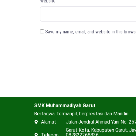
Website
Save my name, email, and website in this brows
SMK Muhammadiyah Garut
Bertaqwa, termanpil, berprestasi dan Mandiri
Alamat
Jalan Jendral Ahmad Yani No. 257
Garut Kota, Kabupaten Garut, J
Telepon
087822268836