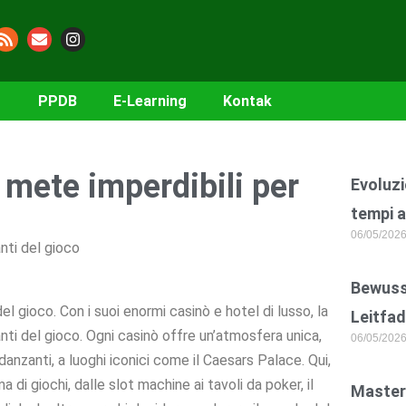
PPDB
E-Learning
Kontak
 mete imperdibili per
Evoluzi
tempi a
06/05/202
anti del gioco
Bewusst
 gioco. Con i suoi enormi casinò e hotel di lusso, la
Leitfad
anti del gioco. Ogni casinò offre un’atmosfera unica,
06/05/202
danzanti, a luoghi iconici come il Caesars Palace. Qui,
 di giochi, dalle slot machine ai tavoli da poker, il
Master