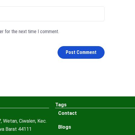
er for the next time I comment.
Tags
Contact
, Wetan, Ciwalen, Kec.
Blogs
awa Barat 44111