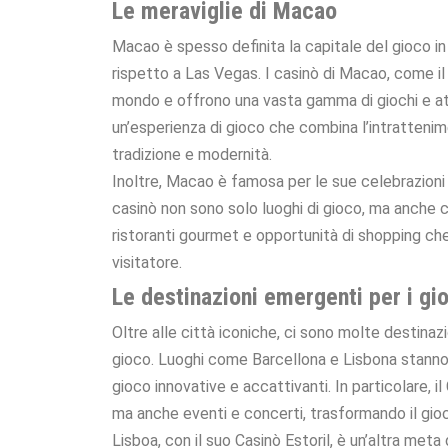
Le meraviglie di Macao
Macao è spesso definita la capitale del gioco 
rispetto a Las Vegas. I casinò di Macao, come il V
mondo e offrono una vasta gamma di giochi e attr
un’esperienza di gioco che combina l’intrattenim
tradizione e modernità.
Inoltre, Macao è famosa per le sue celebrazioni e
casinò non sono solo luoghi di gioco, ma anche ce
ristoranti gourmet e opportunità di shopping che
visitatore.
Le destinazioni emergenti per i gi
Oltre alle città iconiche, ci sono molte destinaz
gioco. Luoghi come Barcellona e Lisbona stanno 
gioco innovative e accattivanti. In particolare, i
ma anche eventi e concerti, trasformando il gio
Lisboa, con il suo Casinò Estoril, è un’altra me