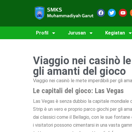
Profil
Jurusan
Kegiatan
Viaggio nei casinò le
gli amanti del gioco
Viaggio nei casinò le mete imperdibili per gli am
Le capitali del gioco: Las Vegas
Las Vegas è senza dubbio la capitale mondiale del
Strip è un vero e proprio parco giochi per gli am
dai classici come il Bellagio, con le sue fontane 
i visitatori possono cimentarsi in una vasta gamma