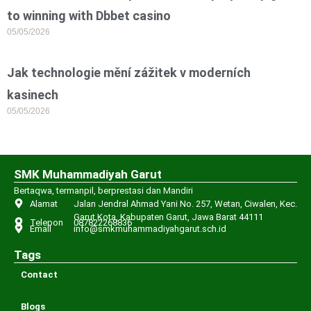
to winning with Dbbet casino
05/05/2026
Jak technologie mění zážitek v moderních
kasinech
05/05/2026
SMK Muhammadiyah Garut
Bertaqwa, termanpil, berprestasi dan Mandiri
Alamat
Jalan Jendral Ahmad Yani No. 257, Wetan, Ciwalen, Kec.
Garut Kota, Kabupaten Garut, Jawa Barat 44111
Telepon
087822268836
Email
info@smkmuhammadiyahgarut.sch.id
Tags
Contact
Blogs