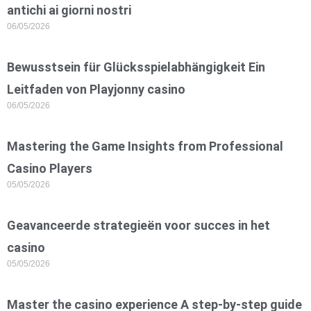
antichi ai giorni nostri
06/05/2026
Bewusstsein für Glücksspielabhängigkeit Ein
Leitfaden von Playjonny casino
06/05/2026
Mastering the Game Insights from Professional
Casino Players
05/05/2026
Geavanceerde strategieën voor succes in het
casino
05/05/2026
Master the casino experience A step-by-step guide